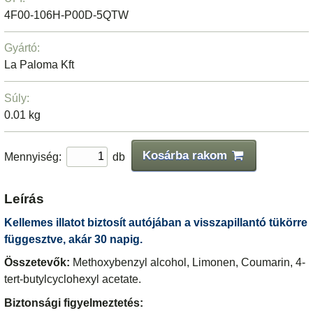
4F00-106H-P00D-5QTW
Gyártó:
La Paloma Kft
Súly:
0.01 kg
Kosárba rakom
Mennyiség:
db
Leírás
Kellemes illatot biztosít autójában a visszapillantó tükörre
függesztve, akár 30 napig.
Összetevők:
Methoxybenzyl alcohol, Limonen, Coumarin, 4-
tert-butylcyclohexyl acetate.
Biztonsági figyelmeztetés: