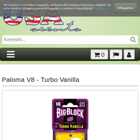
Webáruházunk sütiket használ a felhasználói élmény fokozása céljából. Az
Elfogadom
oldal további böngészésével elfogadja a cookie-k használatát!
További
információk...
0
Paloma V8 - Turbo Vanilla