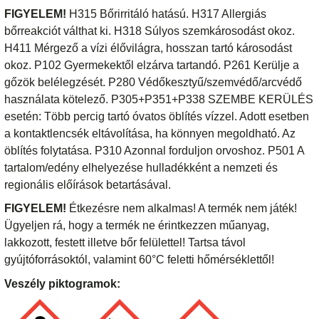
FIGYELEM!
H315 Bőrirritáló hatású. H317 Allergiás
bőrreakciót válthat ki. H318 Súlyos szemkárosodást okoz.
H411 Mérgező a vízi élővilágra, hosszan tartó károsodást
okoz. P102 Gyermekektől elzárva tartandó. P261 Kerülje a
gőzök belélegzését. P280 Védőkesztyű/szemvédő/arcvédő
használata kötelező. P305+P351+P338 SZEMBE KERÜLÉS
esetén: Több percig tartó óvatos öblítés vízzel. Adott esetben
a kontaktlencsék eltávolítása, ha könnyen megoldható. Az
öblítés folytatása. P310 Azonnal forduljon orvoshoz. P501 A
tartalom/edény elhelyezése hulladékként a nemzeti és
regionális előírások betartásával.
FIGYELEM!
Étkezésre nem alkalmas! A termék nem játék!
Ügyeljen rá, hogy a termék ne érintkezzen műanyag,
lakkozott, festett illetve bőr felülettel! Tartsa távol
gyújtóforrásoktól, valamint 60°C feletti hőmérséklettől!
Veszély piktogramok: