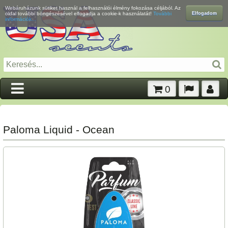
Webáruházunk sütiket használ a felhasználói élmény fokozása céljából. Az
Elfogadom
oldal további böngészésével elfogadja a cookie-k használatát!
További
információk...
0
Paloma Liquid - Ocean