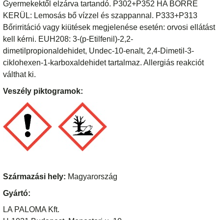
Gyermekektől elzárva tartandó. P302+P352 HA BŐRRE
KERÜL: Lemosás bő vízzel és szappannal. P333+P313
Bőrirritáció vagy kiütések megjelenése esetén: orvosi ellátást
kell kérni. EUH208: 3-(p-Etilfenil)-2,2-
dimetilpropionaldehidet, Undec-10-enalt, 2,4-Dimetil-3-
ciklohexen-1-karboxaldehidet tartalmaz. Allergiás reakciót
válthat ki.
Veszély piktogramok:
Származási hely:
Magyarország
Gyártó:
LA PALOMA Kft.