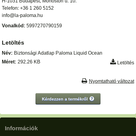
H-1031 Budapest, Monostori u. 10.
Telefon: +36 1 260 5152
info@la-paloma.hu
Vonalkód:
5997270790159
Letöltés
Név:
Biztonsági Adatlap Paloma Liquid Ocean
Méret:
292.26 KB
Letöltés
Nyomtatható változat
Kérdezzen a termékről
Információk