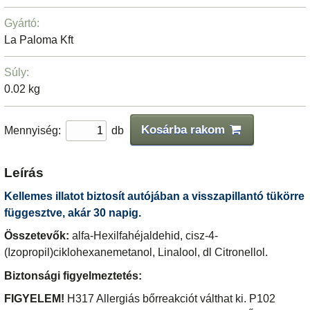
Gyártó:
La Paloma Kft
Súly:
0.02 kg
Kosárba rakom
Mennyiség:
db
Leírás
Kellemes illatot biztosít autójában a visszapillantó tükörre
függesztve, akár 30 napig.
Összetevők:
alfa-Hexilfahéjaldehid, cisz-4-
(Izopropil)ciklohexanemetanol, Linalool, dl Citronellol.
Biztonsági figyelmeztetés:
FIGYELEM!
H317 Allergiás bőrreakciót válthat ki. P102