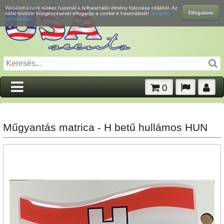
Webáruházunk sütiket használ a felhasználói élmény fokozása céljából. Az
Elfogadom
oldal további böngészésével elfogadja a cookie-k használatát!
További
információk...
0
Műgyantás matrica - H betű hullámos HUN