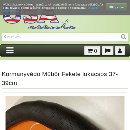
Webáruházunk sütiket használ a felhasználói élmény fokozása céljából. Az
Elfogadom
oldal további böngészésével elfogadja a cookie-k használatát!
További
információk...
0
Kormányvédő Műbőr Fekete lukacsos 37-
39cm