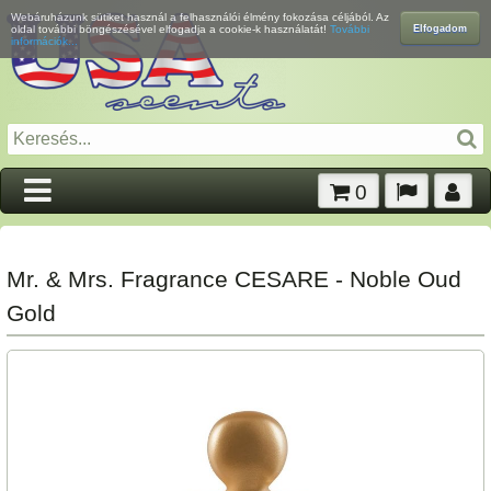
Webáruházunk sütiket használ a felhasználói élmény fokozása céljából. Az
Elfogadom
oldal további böngészésével elfogadja a cookie-k használatát!
További
információk...
0
Mr. & Mrs. Fragrance CESARE - Noble Oud
Gold