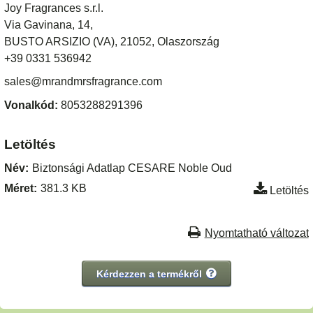
Joy Fragrances s.r.l.
Via Gavinana, 14,
BUSTO ARSIZIO (VA), 21052, Olaszország
+39 0331 536942
sales@mrandmrsfragrance.com
Vonalkód:
8053288291396
Letöltés
Név:
Biztonsági Adatlap CESARE Noble Oud
Méret:
381.3 KB
Letöltés
Nyomtatható változat
Kérdezzen a termékről