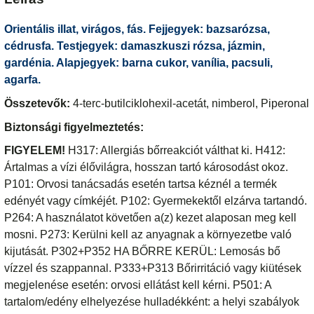
Orientális illat, virágos, fás. Fejjegyek: bazsarózsa,
cédrusfa. Testjegyek: damaszkuszi rózsa, jázmin,
gardénia. Alapjegyek: barna cukor, vanília, pacsuli,
agarfa.
Összetevők:
4-terc-butilciklohexil-acetát, nimberol, Piperonal
Biztonsági figyelmeztetés:
FIGYELEM!
H317: Allergiás bőrreakciót válthat ki. H412:
Ártalmas a vízi élővilágra, hosszan tartó károsodást okoz.
P101: Orvosi tanácsadás esetén tartsa kéznél a termék
edényét vagy címkéjét. P102: Gyermekektől elzárva tartandó.
P264: A használatot követően a(z) kezet alaposan meg kell
mosni. P273: Kerülni kell az anyagnak a környezetbe való
kijutását. P302+P352 HA BŐRRE KERÜL: Lemosás bő
vízzel és szappannal. P333+P313 Bőrirritáció vagy kiütések
megjelenése esetén: orvosi ellátást kell kérni. P501: A
tartalom/edény elhelyezése hulladékként: a helyi szabályok