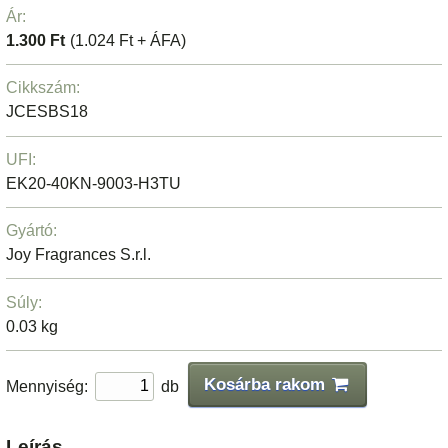
Ár:
1.300 Ft
(1.024 Ft + ÁFA)
Cikkszám:
JCESBS18
UFI:
EK20-40KN-9003-H3TU
Gyártó:
Joy Fragrances S.r.l.
Súly:
0.03 kg
Kosárba rakom
Mennyiség:
db
Leírás