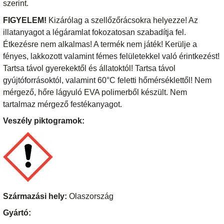
szerint.
FIGYELEM!
Kizárólag a szellőzőrácsokra helyezze! Az
illatanyagot a légáramlat fokozatosan szabadítja fel.
Étkezésre nem alkalmas! A termék nem játék! Kerülje a
fényes, lakkozott valamint fémes felületekkel való érintkezést!
Tartsa távol gyerekektől és állatoktól! Tartsa távol
gyújtóforrásoktól, valamint 60°C feletti hőmérséklettől! Nem
mérgező, hőre lágyuló EVA polimerből készült. Nem
tartalmaz mérgező festékanyagot.
Veszély piktogramok:
Származási hely:
Olaszország
Gyártó: