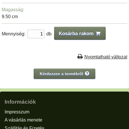
Magasság:
9.50 cm
Kosárba rakom
Mennyiség:
db
Nyomtatható változat
Kérdezzen a termékről
Információk
Impresszum
A vásárlás menete
Szállítás és Fizetés