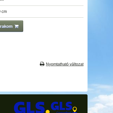
0 cm
 rakom
Nyomtatható változat