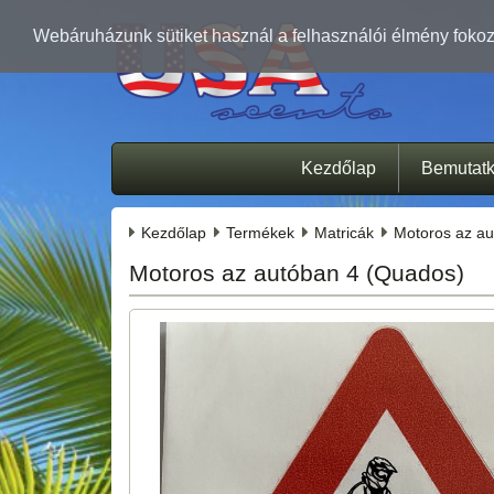
Webáruházunk sütiket használ a felhasználói élmény fokozá
Kezdőlap
Bemutat
Kezdőlap
Termékek
Matricák
Motoros az au
Motoros az autóban 4 (Quados)