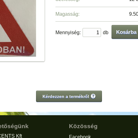
Magasság:
9.5
Kosárba
Mennyiség:
db
Kérdezzen a termékről
etőségünk
Közösség
ENTS Kft
Facebook