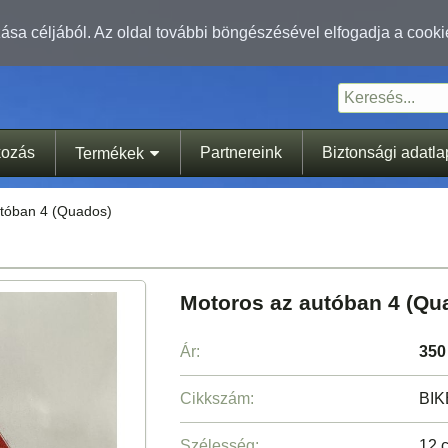
sa céljából. Az oldal további böngészésével elfogadja a cooki
kozás
Partnereink
Biztonsági adatl
Termékek
tóban 4 (Quados)
Motoros az autóban 4 (Qu
Ár:
350
Cikkszám:
BI
Szélesség:
12 