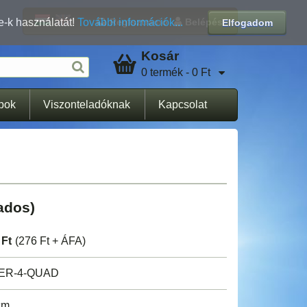
Regisztráció
Belépés
e-k használatát!
További információk...
Elfogadom
Kosár
0 termék - 0 Ft
apok
Viszonteladóknak
Kapcsolat
ados)
 Ft
(276 Ft + ÁFA)
KER-4-QUAD
cm