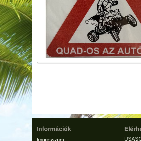
Információk
Elérh
USASC
Impresszum