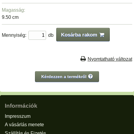
Magasság:
9.50 cm
Kosárba rakom
Mennyiség:
db
Nyomtatható változat
Kérdezzen a termékről
Információk
Impresszum
A vásárlás menete
Szállítás és Fizetés