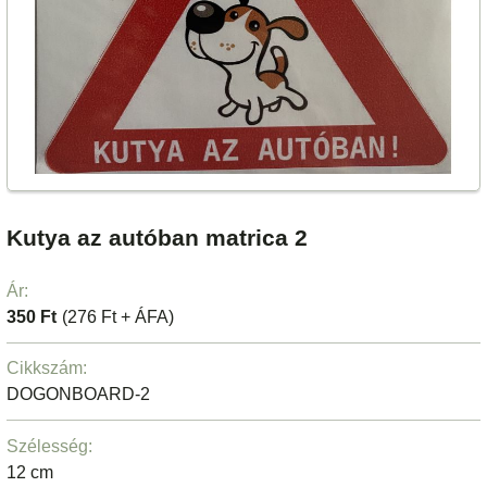
Kutya az autóban matrica 2
Ár:
350 Ft
(276 Ft + ÁFA)
Cikkszám:
DOGONBOARD-2
Szélesség:
12 cm