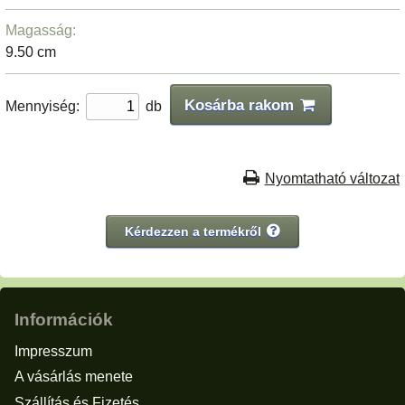
Magasság:
9.50 cm
Kosárba rakom
Mennyiség:
db
Nyomtatható változat
Kérdezzen a termékről
Információk
Impresszum
A vásárlás menete
Szállítás és Fizetés