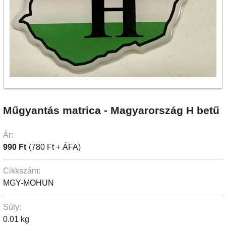
Műgyantás matrica - Magyarország H betű
Ár:
990 Ft
(780 Ft + ÁFA)
Cikkszám:
MGY-MOHUN
Súly:
0.01 kg