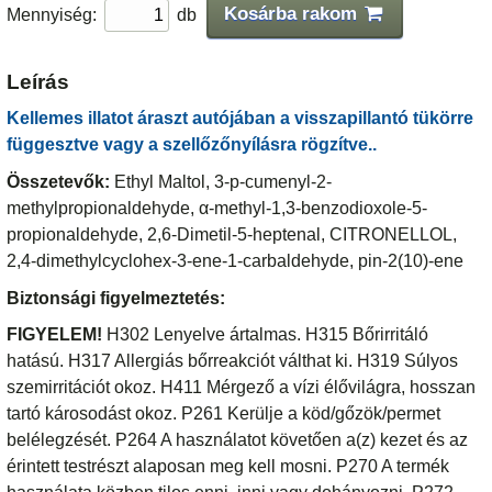
Kosárba rakom
Mennyiség:
db
Leírás
Kellemes illatot áraszt autójában a visszapillantó tükörre
függesztve vagy a szellőzőnyílásra rögzítve..
Összetevők:
Ethyl Maltol, 3-p-cumenyl-2-
methylpropionaldehyde, α-methyl-1,3-benzodioxole-5-
propionaldehyde, 2,6-Dimetil-5-heptenal, CITRONELLOL,
2,4-dimethylcyclohex-3-ene-1-carbaldehyde, pin-2(10)-ene
Biztonsági figyelmeztetés:
FIGYELEM!
H302 Lenyelve ártalmas. H315 Bőrirritáló
hatású. H317 Allergiás bőrreakciót válthat ki. H319 Súlyos
szemirritációt okoz. H411 Mérgező a vízi élővilágra, hosszan
tartó károsodást okoz. P261 Kerülje a köd/gőzök/permet
belélegzését. P264 A használatot követően a(z) kezet és az
érintett testrészt alaposan meg kell mosni. P270 A termék