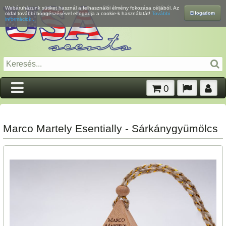
Webáruházunk sütiket használ a felhasználói élmény fokozása céljából. Az
Elfogadom
oldal további böngészésével elfogadja a cookie-k használatát!
További
információk...
0
Marco Martely Esentially - Sárkánygyümölcs