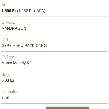
Ár:
1.590 Ft
(1.252 Ft + ÁFA)
Cikkszám:
MM-DRAGON
UFI:
G7P7-H5EU-PA2K-C1RG
Gyártó:
Marco Martely Kft
Súly:
0.03 kg
Ürtartalom:
7 ml