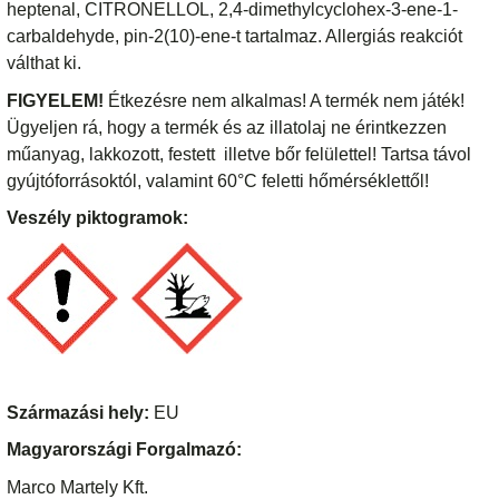
heptenal, CITRONELLOL, 2,4-dimethylcyclohex-3-ene-1-
carbaldehyde, pin-2(10)-ene-t tartalmaz. Allergiás reakciót
válthat ki.
FIGYELEM!
Étkezésre nem alkalmas! A termék nem játék!
Ügyeljen rá, hogy a termék és az illatolaj ne érintkezzen
műanyag, lakkozott, festett illetve bőr felülettel! Tartsa távol
gyújtóforrásoktól, valamint 60°C feletti hőmérséklettől!
Veszély piktogramok:
Származási hely:
EU
Magyarországi Forgalmazó:
Marco Martely Kft.