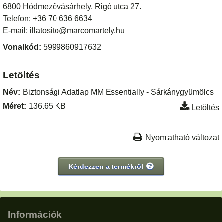
6800 Hódmezővásárhely, Rigó utca 27.
Telefon: +36 70 636 6634
E-mail: illatosito@marcomartely.hu
Vonalkód:
5999860917632
Letöltés
Név:
Biztonsági Adatlap MM Essentially - Sárkánygyümölcs
Méret:
136.65 KB
Letöltés
Nyomtatható változat
Kérdezzen a termékről
Információk