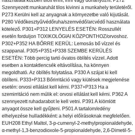
használata közben tilos enni, inni vagy dohányozni. P272
Szennyezett munkaruhát tilos kivinni a munkahely területéről.
P273 Kerülni kell az anyagnak a környezetbe való kijutását.
P280 Védőkesztyű/védőruha/szemvédő/arcvédő használata
kötelező. P301+P312 LENYELÉS ESETÉN: Rosszullét
esetén forduljon TOXIKOLÓGIAI KÖZPONTHOZ/orvoshoz.
P302+P352 HA BŐRRE KERÜL: Lemosás bő vízzel és
szappanal. P305+P351+P338 SZEMBE KERÜLÉS
ESETÉN: Több percig tartó óvatos öblítés vízzel. Adott
esetben a kontaktlencsék eltávolítása, ha könnyen
megoldható. Az öblítés folytatása. P330 A szájat ki kell
öblíteni. P333+P313 Bőrirritáció vagy kiütések megjelenése
esetén: orvosi ellátást kell kérni. P337+P313 Ha a
szemirritáció nem múlik el: orvosi ellátást kell kérni. P362 A
szennyezett ruhadarabot le kell vetni. P391 A kiömlött
anyagot össze kell gyűjteni. P501 A tartalom/edény
elhelyezése hulladékként: a helyi előírásoknak megfelelően.
EUH208 Ethyl Maltol, 3-p-cumenyl-2-methylpropionaldehyde,
α-methyl-1,3-benzodioxole-5-propionaldehyde, 2,6-Dimetil-5-