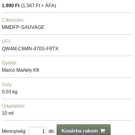
1.990 Ft
(1.567 Ft + ÁFA)
Cikkszám:
MMDFP-SAUVAGE
UFI:
QW4M-C6MN-470S-F8TX
Gyártó:
Marco Martely Kft
Súly:
0.03 kg
Ürtartalom:
10 ml
Kosárba rakom
Mennyiség:
db