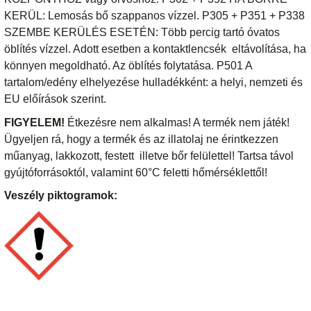
KERÜL: Lemosás bő szappanos vízzel. P305 + P351 + P338
SZEMBE KERÜLÉS ESETÉN: Több percig tartó óvatos
öblítés vízzel. Adott esetben a kontaktlencsék eltávolítása, ha
könnyen megoldható. Az öblítés folytatása. P501 A
tartalom/edény elhelyezése hulladékként: a helyi, nemzeti és
EU előírások szerint.
FIGYELEM!
Étkezésre nem alkalmas! A termék nem játék!
Ügyeljen rá, hogy a termék és az illatolaj ne érintkezzen
műanyag, lakkozott, festett illetve bőr felülettel! Tartsa távol
gyújtóforrásoktól, valamint 60°C feletti hőmérséklettől!
Veszély piktogramok: