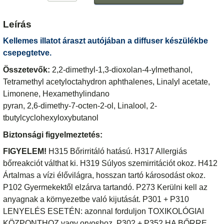
Leírás
Kellemes illatot áraszt autójában a diffuser készülékbe
csepegtetve.
Összetevők:
2,2-dimethyl-1,3-dioxolan-4-ylmethanol,
Tetramethyl acetyloctahydron aphthalenes, Linalyl acetate,
Limonene, Hexamethylindano
pyran, 2,6-dimethy-7-octen-2-ol, Linalool, 2-
tbutylcyclohexyloxybutanol
Biztonsági figyelmeztetés:
FIGYELEM!
H315 Bőrirritáló hatású. H317 Allergiás
bőrreakciót válthat ki. H319 Súlyos szemirritációt okoz. H412
Ártalmas a vízi élővilágra, hosszan tartó károsodást okoz.
P102 Gyermekektől elzárva tartandó. P273 Kerülni kell az
anyagnak a környezetbe való kijutását. P301 + P310
LENYELÉS ESETÉN: azonnal forduljon TOXIKOLÓGIAI
KÖZPONTHOZ vagy orvoshoz. P302 + P352 HA BŐRRE