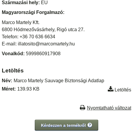
Származási hely:
EU
Magyarországi Forgalmazó:
Marco Martely Kft.
6800 Hódmezővásárhely, Rigó utca 27.
Telefon: +36 70 636 6634
E-mail: illatosito@marcomartely.hu
Vonalkód:
5999860917908
Letöltés
Név:
Marco Martely Sauvage Biztonsági Adatlap
Méret:
139.93 KB
Letöltés
Nyomtatható változat
Kérdezzen a termékről