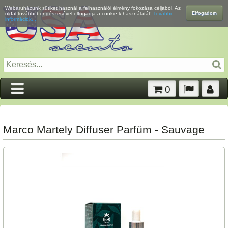
Webáruházunk sütiket használ a felhasználói élmény fokozása céljából. Az
Elfogadom
oldal további böngészésével elfogadja a cookie-k használatát!
További
információk...
0
Marco Martely Diffuser Parfüm - Sauvage