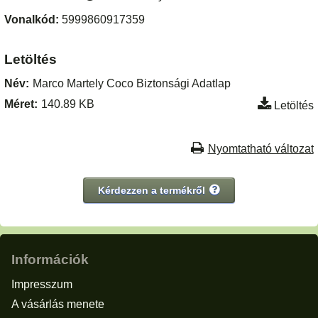
Vonalkód:
5999860917359
Letöltés
Név:
Marco Martely Coco Biztonsági Adatlap
Méret:
140.89 KB
Letöltés
Nyomtatható változat
Kérdezzen a termékről
Információk
Impresszum
A vásárlás menete