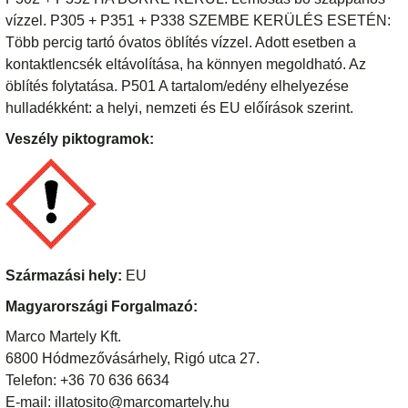
vízzel. P305 + P351 + P338 SZEMBE KERÜLÉS ESETÉN:
Több percig tartó óvatos öblítés vízzel. Adott esetben a
kontaktlencsék eltávolítása, ha könnyen megoldható. Az
öblítés folytatása. P501 A tartalom/edény elhelyezése
hulladékként: a helyi, nemzeti és EU előírások szerint.
Veszély piktogramok:
Származási hely:
EU
Magyarországi Forgalmazó:
Marco Martely Kft.
6800 Hódmezővásárhely, Rigó utca 27.
Telefon: +36 70 636 6634
E-mail: illatosito@marcomartely.hu