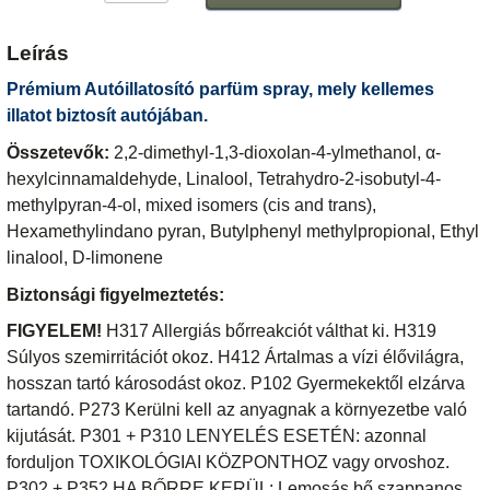
Leírás
Prémium Autóillatosító parfüm spray, mely kellemes
illatot biztosít autójában.
Összetevők:
2,2-dimethyl-1,3-dioxolan-4-ylmethanol, α-
hexylcinnamaldehyde, Linalool, Tetrahydro-2-isobutyl-4-
methylpyran-4-ol, mixed isomers (cis and trans),
Hexamethylindano pyran, Butylphenyl methylpropional, Ethyl
linalool, D-limonene
Biztonsági figyelmeztetés:
FIGYELEM!
H317 Allergiás bőrreakciót válthat ki. H319
Súlyos szemirritációt okoz. H412 Ártalmas a vízi élővilágra,
hosszan tartó károsodást okoz. P102 Gyermekektől elzárva
tartandó. P273 Kerülni kell az anyagnak a környezetbe való
kijutását. P301 + P310 LENYELÉS ESETÉN: azonnal
forduljon TOXIKOLÓGIAI KÖZPONTHOZ vagy orvoshoz.
P302 + P352 HA BŐRRE KERÜL: Lemosás bő szappanos