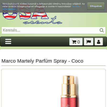
Webáruházunk sütiket használ a felhasználói élmény fokozása céljából. Az
Elfogadom
oldal további böngészésével elfogadja a cookie-k használatát!
További
információk...
0
Marco Martely Parfüm Spray - Coco