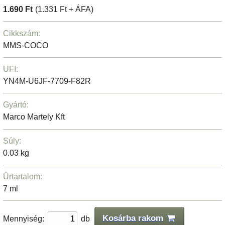
1.690 Ft
(1.331 Ft + ÁFA)
Cikkszám:
MMS-COCO
UFI:
YN4M-U6JF-7709-F82R
Gyártó:
Marco Martely Kft
Súly:
0.03 kg
Ürtartalom:
7 ml
Kosárba rakom
Mennyiség:
db