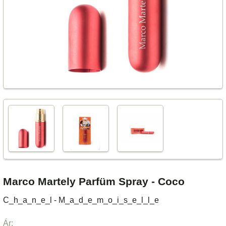
Marco Martely Parfüm Spray - Coco
C_h_a_n_e_l - M_a_d_e_m_o_i_s_e_l_l_e
Ár: