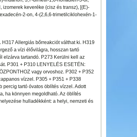
l, izomerek keveréke (cisz és transz), [(E)-
exadecén-2-on, 4-(2,6,6-trimetilciklohexén-1-
 H317 Allergiás bőrreakciót válthat ki. H319
gező a vízi élővilágra, hosszan tartó
elzárva tartandó. P273 Kerülni kell az
tását. P301 + P310 LENYELÉS ESETÉN:
 KÖZPONTHOZ vagy orvoshoz. P302 + P352
ppanos vízzel. P305 + P351 + P338
ig tartó óvatos öblítés vízzel. Adott
sa, ha könnyen megoldható. Az öblítés
helyezése hulladékként: a helyi, nemzeti és