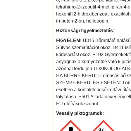
tetrahidro-2-izobutil-4-metilpirán-4-o
hexenil] 2-hidroxibenzoát, oxacikloh
il)-butén-2-on, heliotropin.
Biztonsági figyelmeztetés:
FIGYELEM!
H315 Bőrirritáló hatású.
Súlyos szemirritációt okoz. H411 Mér
károsodást okoz. P102 Gyermekektől 
anyagnak a környezetbe való kiju
azonnal forduljon TOXIKOLÓGIAI
HA BŐRRE KERÜL: Lemosás bő sza
SZEMBE KERÜLÉS ESETÉN: Több perc
esetben a kontaktlencsék eltávolítá
folytatása. P501 A tartalom/edény el
EU előírások szerint.
Veszély piktogramok: