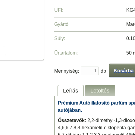
UFI:
KG
Gyártó:
Mar
Súly:
0.1
Ürtartalom:
50 
Kosárba
Mennyiség:
db
Leírás
Letöltés
Prémium Autóillatosító parfüm spra
autójában.
Összetevők:
2,2-dimethyl-1,3-dioxo
4,6,6,7,8,8-hexametil-ciklopenta-g
6,7-dihidro-1,1,2,3,3-pentametil-4(5