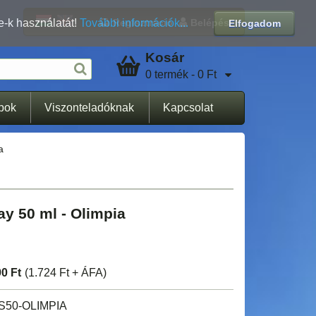
Regisztráció
Belépés
e-k használatát!
További információk...
Elfogadom
Kosár
0 termék - 0 Ft
apok
Viszonteladóknak
Kapcsolat
a
y 50 ml - Olimpia
90 Ft
(1.724 Ft + ÁFA)
50-OLIMPIA