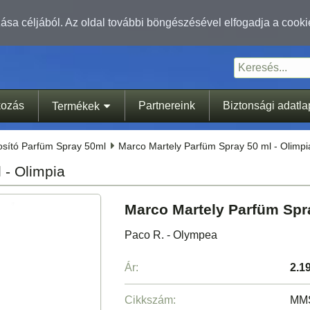
sa céljából. Az oldal további böngészésével elfogadja a cooki
kozás
Partnereink
Biztonsági adatl
Termékek
tosító Parfüm Spray 50ml
Marco Martely Parfüm Spray 50 ml - Olimpi
 - Olimpia
Marco Martely Parfüm Spra
Paco R. - Olympea
Ár:
2.1
Cikkszám:
MMS