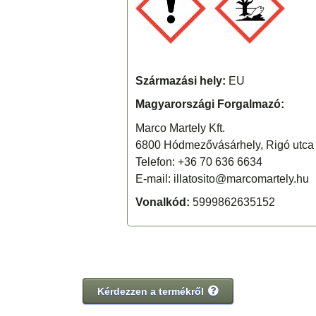
Származási hely:
EU
Magyarországi Forgalmazó:
Marco Martely Kft.
6800 Hódmezővásárhely, Rigó utca 
Telefon: +36 70 636 6634
E-mail: illatosito@marcomartely.hu
Vonalkód:
5999862635152
Kérdezzen a termékről