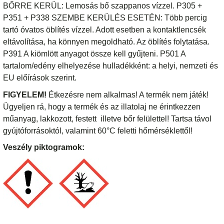
BŐRRE KERÜL: Lemosás bő szappanos vízzel. P305 +
P351 + P338 SZEMBE KERÜLÉS ESETÉN: Több percig
tartó óvatos öblítés vízzel. Adott esetben a kontaktlencsék
eltávolítása, ha könnyen megoldható. Az öblítés folytatása.
P391 A kiömlött anyagot össze kell gyűjteni. P501 A
tartalom/edény elhelyezése hulladékként: a helyi, nemzeti és
EU előírások szerint.
FIGYELEM!
Étkezésre nem alkalmas! A termék nem játék!
Ügyeljen rá, hogy a termék és az illatolaj ne érintkezzen
műanyag, lakkozott, festett illetve bőr felülettel! Tartsa távol
gyújtóforrásoktól, valamint 60°C feletti hőmérséklettől!
Veszély piktogramok: