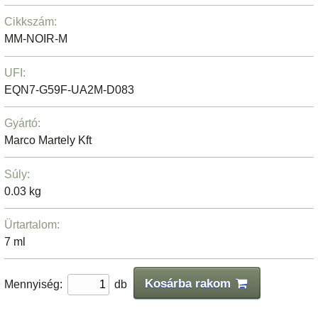
Cikkszám:
MM-NOIR-M
UFI:
EQN7-G59F-UA2M-D083
Gyártó:
Marco Martely Kft
Súly:
0.03 kg
Ürtartalom:
7 ml
Kosárba rakom
Mennyiség:
db