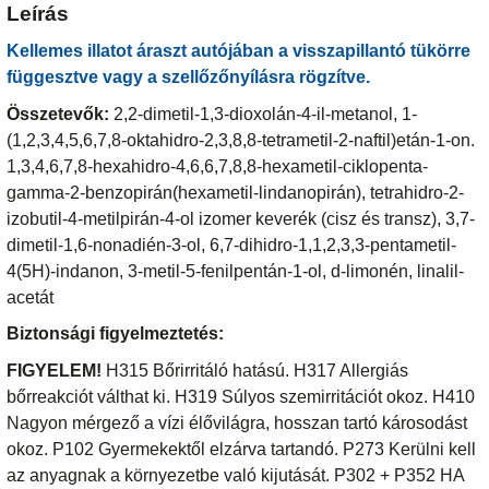
Leírás
Kellemes illatot áraszt autójában a visszapillantó tükörre
függesztve vagy a szellőzőnyílásra rögzítve.
Összetevők:
2,2-dimetil-1,3-dioxolán-4-il-metanol, 1-
(1,2,3,4,5,6,7,8-oktahidro-2,3,8,8-tetrametil-2-naftil)etán-1-on.
1,3,4,6,7,8-hexahidro-4,6,6,7,8,8-hexametil-ciklopenta-
gamma-2-benzopirán(hexametil-lindanopirán), tetrahidro-2-
izobutil-4-metilpirán-4-ol izomer keverék (cisz és transz), 3,7-
dimetil-1,6-nonadién-3-ol, 6,7-dihidro-1,1,2,3,3-pentametil-
4(5H)-indanon, 3-metil-5-fenilpentán-1-ol, d-limonén, linalil-
acetát
Biztonsági figyelmeztetés:
FIGYELEM!
H315 Bőrirritáló hatású. H317 Allergiás
bőrreakciót válthat ki. H319 Súlyos szemirritációt okoz. H410
Nagyon mérgező a vízi élővilágra, hosszan tartó károsodást
okoz. P102 Gyermekektől elzárva tartandó. P273 Kerülni kell
az anyagnak a környezetbe való kijutását. P302 + P352 HA