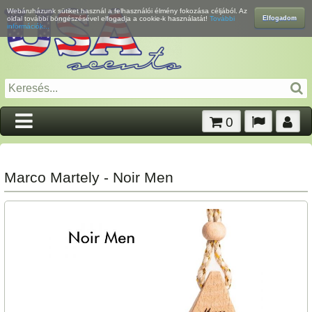
Webáruházunk sütiket használ a felhasználói élmény fokozása céljából. Az
Elfogadom
oldal további böngészésével elfogadja a cookie-k használatát!
További
információk...
0
Marco Martely - Noir Men