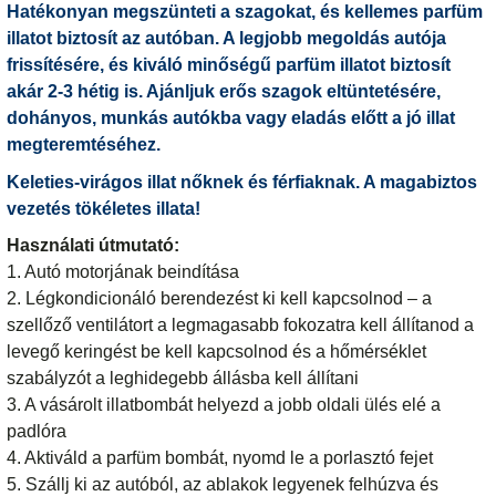
Hatékonyan megszünteti a szagokat, és kellemes parfüm
illatot biztosít az autóban. A legjobb megoldás autója
frissítésére, és kiváló minőségű parfüm illatot biztosít
akár 2-3 hétig is. Ajánljuk erős szagok eltüntetésére,
dohányos, munkás autókba vagy eladás előtt a jó illat
megteremtéséhez.
Keleties-virágos illat nőknek és férfiaknak. A magabiztos
vezetés tökéletes illata!
Használati útmutató:
1. Autó motorjának beindítása
2. Légkondicionáló berendezést ki kell kapcsolnod – a
szellőző ventilátort a legmagasabb fokozatra kell állítanod a
levegő keringést be kell kapcsolnod és a hőmérséklet
szabályzót a leghidegebb állásba kell állítani
3. A vásárolt illatbombát helyezd a jobb oldali ülés elé a
padlóra
4. Aktiváld a parfüm bombát, nyomd le a porlasztó fejet
5. Szállj ki az autóból, az ablakok legyenek felhúzva és