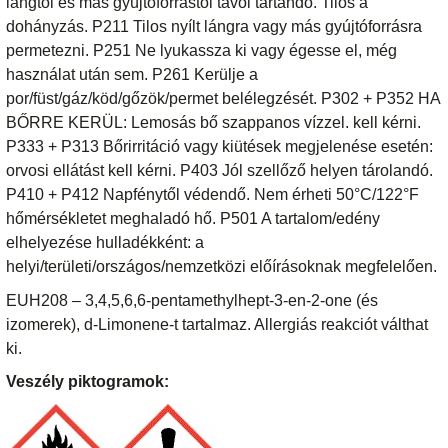
lángtól és más gyújtóforrástól távol tartandó. Tilos a
dohányzás. P211 Tilos nyílt lángra vagy más gyújtóforrásra
permetezni. P251 Ne lyukassza ki vagy égesse el, még
használat után sem. P261 Kerülje a
por/füst/gáz/köd/gőzök/permet belélegzését. P302 + P352 HA
BŐRRE KERÜL: Lemosás bő szappanos vízzel. kell kérni.
P333 + P313 Bőrirritáció vagy kiütések megjelenése esetén:
orvosi ellátást kell kérni. P403 Jól szellőző helyen tárolandó.
P410 + P412 Napfénytől védendő. Nem érheti 50°C/122°F
hőmérsékletet meghaladó hő. P501 A tartalom/edény
elhelyezése hulladékként: a
helyi/területi/országos/nemzetközi előírásoknak megfelelően.
EUH208 – 3,4,5,6,6-pentamethylhept-3-en-2-one (és
izomerek), d-Limonene-t tartalmaz. Allergiás reakciót válthat
ki.
Veszély piktogramok: