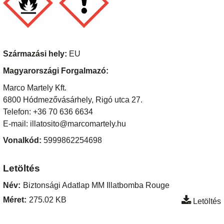
Származási hely:
EU
Magyarországi Forgalmazó:
Marco Martely Kft.
6800 Hódmezővásárhely, Rigó utca 27.
Telefon: +36 70 636 6634
E-mail: illatosito@marcomartely.hu
Vonalkód:
5999862254698
Letöltés
Név:
Biztonsági Adatlap MM Illatbomba Rouge
Méret:
275.02 KB
Letöltés