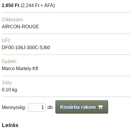
2.850 Ft
(2.244 Ft + ÁFA)
Cikkszám:
AIRCON-ROUGE
UFI:
DF00-106J-300C-5J60
Gyártó:
Marco Martely Kft
Súly:
0.10 kg
Kosárba rakom
Mennyiség:
db
Leírás