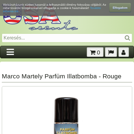
Webáruházunk sütiket használ a felhasználói élmény fokozása céljából. Az
Elfogadom
oldal további böngészésével elfogadja a cookie-k használatát!
További
információk...
0
Marco Martely Parfüm Illatbomba - Rouge