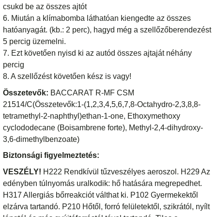
csukd be az összes ajtót
6. Miután a klímabomba láthatóan kiengedte az összes
hatóanyagát. (kb.: 2 perc), hagyd még a szellőzőberendezést
5 percig üzemelni.
7. Ezt követően nyisd ki az autód összes ajtaját néhány
percig
8. A szellőzést követően kész is vagy!
Összetevők:
BACCARAT R-MF CSM
21514/C(Összetevők:1-(1,2,3,4,5,6,7,8-Octahydro-2,3,8,8-
tetramethyl-2-naphthyl)ethan-1-one, Ethoxymethoxy
cyclododecane (Boisambrene forte), Methyl-2,4-dihydroxy-
3,6-dimethylbenzoate)
Biztonsági figyelmeztetés:
VESZÉLY!
H222 Rendkívül tűzveszélyes aeroszol. H229 Az
edényben túlnyomás uralkodik: hő hatására megrepedhet.
H317 Allergiás bőrreakciót válthat ki. P102 Gyermekektől
elzárva tartandó. P210 Hőtől, forró felületektől, szikrától, nyílt