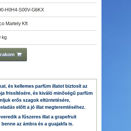
0-H0H4-S00V-G6KX
co Martely Kft
0 kg
 rakom
, és kellemes parfüm illatot biztosít az
a frissítésére, és kiváló minőségű parfüm
Ajánljuk erős szagok eltüntetésére,
adás előtt a jó illat megteremtéséhez.
everedik a fűszeres illat a grapefruit
ő benne az ámbra és a guajakfa is.