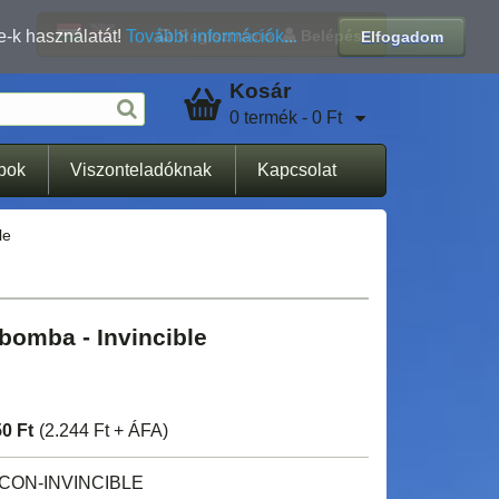
Regisztráció
Belépés
e-k használatát!
További információk...
Elfogadom
Kosár
0 termék - 0 Ft
apok
Viszonteladóknak
Kapcsolat
le
bomba - Invincible
50 Ft
(2.244 Ft + ÁFA)
CON-INVINCIBLE