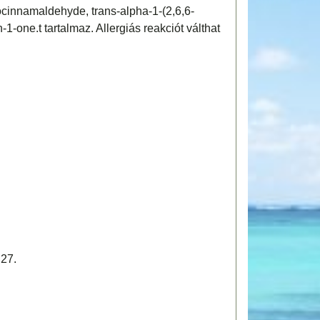
ocinnamaldehyde, trans-alpha-1-(2,6,6-
1-one.t tartalmaz. Allergiás reakciót válthat
27.