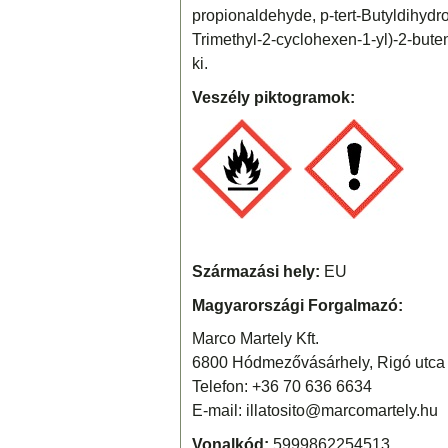
propionaldehyde, p-tert-Butyldihydr
Trimethyl-2-cyclohexen-1-yl)-2-buten-
ki.
Veszély piktogramok:
Származási hely:
EU
Magyarországi Forgalmazó:
Marco Martely Kft.
6800 Hódmezővásárhely, Rigó utca 
Telefon: +36 70 636 6634
E-mail: illatosito@marcomartely.hu
Vonalkód:
5999862254513