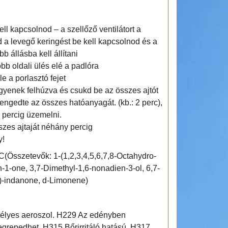
ll kapcsolnod – a szellőző ventilátort a
d a levegő keringést be kell kapcsolnod és a
 állásba kell állítani
obb oldali ülés elé a padlóra
e a porlasztó fejet
legyenek felhúzva és csukd be az összes ajtót
engedte az összes hatóanyagát. (kb.: 2 perc),
 percig üzemelni.
szes ajtaját néhány percig
y!
Összetevők: 1-(1,2,3,4,5,6,7,8-Octahydro-
n-1-one, 3,7-Dimethyl-1,6-nonadien-3-ol, 6,7-
)-indanone, d-Limonene)
élyes aeroszol. H229 Az edényben
egrepedhet. H315 Bőrirritáló hatású. H317