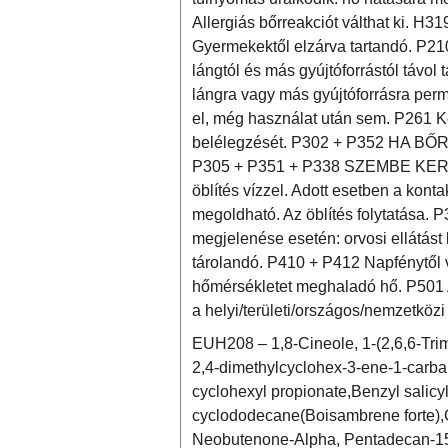
Allergiás bőrreakciót válthat ki. H3
Gyermekektől elzárva tartandó. P210 Hő
lángtól és más gyújtóforrástól távol 
lángra vagy más gyújtóforrásra per
el, még használat után sem. P261 Ke
belélegzését. P302 + P352 HA BŐ
P305 + P351 + P338 SZEMBE KERÜL
öblítés vízzel. Adott esetben a kont
megoldható. Az öblítés folytatása. P
megjelenése esetén: orvosi ellátást 
tárolandó. P410 + P412 Napfénytől
hőmérsékletet meghaladó hő. P501 A
a helyi/területi/országos/nemzetköz
EUH208 – 1,8-Cineole, 1-(2,6,6-Trim
2,4-dimethylcyclohex-3-ene-1-carbal
cyclohexyl propionate,Benzyl salicy
cyclododecane(Boisambrene forte),Ge
Neobutenone-Alpha, Pentadecan-15-