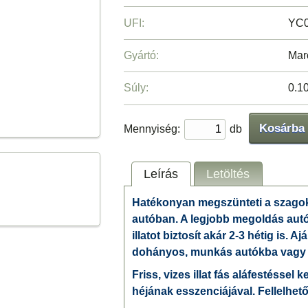
UFI:
YC0
Gyártó:
Mar
Súly:
0.1
Kosárba
Mennyiség:
db
Leírás
Letöltés
Hatékonyan megszünteti a szagokat
autóban. A legjobb megoldás autój
illatot biztosít akár 2-3 hétig is. 
dohányos, munkás autókba vagy el
Friss, vizes illat fás aláfestéssel k
héjának esszenciájával. Fellelhet