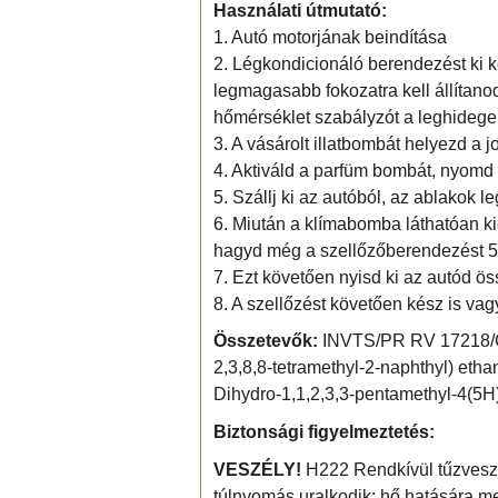
Használati útmutató:
1. Autó motorjának beindítása
2. Légkondicionáló berendezést ki ke
legmagasabb fokozatra kell állítano
hőmérséklet szabályzót a leghidegebb
3. A vásárolt illatbombát helyezd a j
4. Aktiváld a parfüm bombát, nyomd l
5. Szállj ki az autóból, az ablakok 
6. Miután a klímabomba láthatóan ki
hagyd még a szellőzőberendezést 5
7. Ezt követően nyisd ki az autód ös
8. A szellőzést követően kész is vag
Összetevők:
INVTS/PR RV 17218/C(
2,3,8,8-tetramethyl-2-naphthyl) etha
Dihydro-1,1,2,3,3-pentamethyl-4(5H
Biztonsági figyelmeztetés:
VESZÉLY!
H222 Rendkívül tűzvesz
túlnyomás uralkodik: hő hatására m