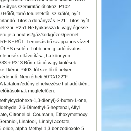
19 Súlyos szemirritációt okoz. P102
től, forró felületektől, szikrától, nyílt
tartandó. Tilos a dohányzás. P211 Tilos nyílt
metezni. P251 Ne lyukassza ki vagy égesse
rülje a por/füst/gáz/köd/gőzök/permet
RRE KERÜL: Lemosás bő szappanos vízzel.
ÉS esetén: Több percig tartó óvatos
aktlencsék eltávolítása, ha könnyen
333 + P313 Bőrirritáció vagy kiütések
kell kérni. P403 Jól szellőző helyen
 védendő. Nem érheti 50°C/122°F
 tartalom/edény elhelyezése hulladékként:
i előírásoknak megfelelően.
ethylcyclohexa-1,3-dienyl)-2-buten-1-one,
dehyde, 2,6-Dimethyl-5-heptenal, Allyl
late, Citronellol, Coumarin, Ethoxymethoxy
raniol, Linalool, Linalyl acetate,
olide, alpha-Methyl-1,3-benzodioxole-5-