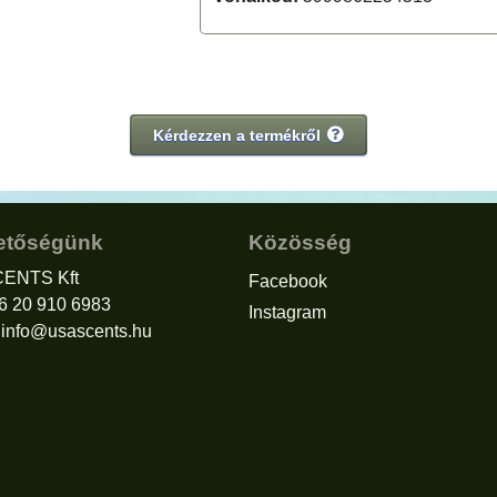
Kérdezzen a termékről
etőségünk
Közösség
ENTS Kft
Facebook
36 20 910 6983
Instagram
:
info@usascents.hu