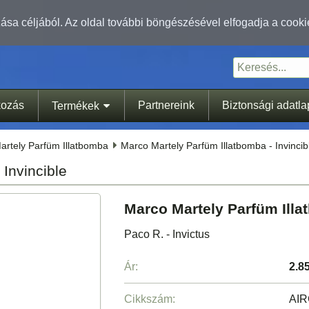
sa céljából. Az oldal további böngészésével elfogadja a cooki
kozás
Partnereink
Biztonsági adatl
Termékek
artely Parfüm Illatbomba
Marco Martely Parfüm Illatbomba - Invincib
Invincible
Marco Martely Parfüm Illat
Paco R. - Invictus
Ár:
2.8
Cikkszám:
AIR