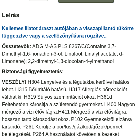
Leírás
Kellemes illatot áraszt autójában a visszapillantó tükörre
függesztve vagy a szellőzőnyílásra rögzítve..
Összetevők:
ADG M-AS PLS 8267/C(Contains:3,7-
Dimethyl-1,6-nonadien-3-ol, Linalool, Linalyl acetate, d-
Limonene); 2,2-dimethyl-1,3-dioxolan-4-ylmethanol
Biztonsági figyelmeztetés:
VESZÉLY!
H304 Lenyelve és a légutakba kerülve halálos
lehet. H315 Bőrirritáló hatású. H317 Allergiás bőrreakciót
válthat ki. H319 Súlyos szemirritációt okoz. H361d
Feltehetően károsítja a születendő gyermeket. H400 Nagyon
mérgező a vízi élővilágra.H411 Mérgező a vízi élővilágra,
hosszan tartó károsodást okoz. P102 Gyermekektől elzárva
tartandó. P261 Kerülje a por/füst/gáz/köd/gőzök/permet
belélegzését. P264 A használatot követően a kezeket