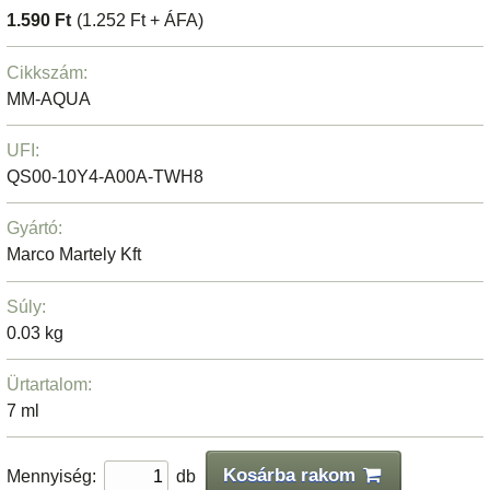
1.590 Ft
(1.252 Ft + ÁFA)
Cikkszám:
MM-AQUA
UFI:
QS00-10Y4-A00A-TWH8
Gyártó:
Marco Martely Kft
Súly:
0.03 kg
Ürtartalom:
7 ml
Kosárba rakom
Mennyiség:
db