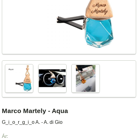
Marco Martely - Aqua
G_i_o_r_g_i_o A. - A. di Gio
Ár: