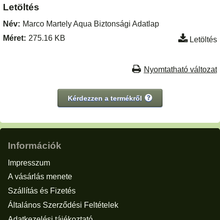
Letöltés
Név:
Marco Martely Aqua Biztonsági Adatlap
Méret:
275.16 KB
Letöltés
Nyomtatható változat
Kérdezzen a termékről
Információk
Impresszum
A vásárlás menete
Szállítás és Fizetés
Általános Szerződési Feltételek
Adatkezelési tájékoztató