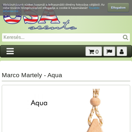
Webáruházunk sütiket használ a felhasználói élmény fokozása céljából. Az
Elfogadom
oldal további böngészésével elfogadja a cookie-k használatát!
További
információk...
0
Marco Martely - Aqua