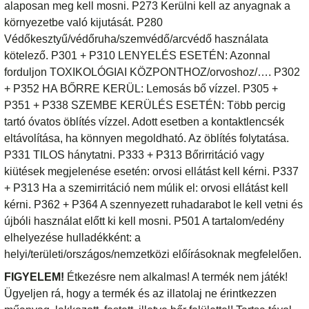
alaposan meg kell mosni. P273 Kerülni kell az anyagnak a
környezetbe való kijutását. P280
Védőkesztyű/védőruha/szemvédő/arcvédő használata
kötelező. P301 + P310 LENYELÉS ESETÉN: Azonnal
forduljon TOXIKOLÓGIAI KÖZPONTHOZ/orvoshoz/…. P302
+ P352 HA BŐRRE KERÜL: Lemosás bő vízzel. P305 +
P351 + P338 SZEMBE KERÜLÉS ESETÉN: Több percig
tartó óvatos öblítés vízzel. Adott esetben a kontaktlencsék
eltávolítása, ha könnyen megoldható. Az öblítés folytatása.
P331 TILOS hánytatni. P333 + P313 Bőrirritáció vagy
kiütések megjelenése esetén: orvosi ellátást kell kérni. P337
+ P313 Ha a szemirritáció nem múlik el: orvosi ellátást kell
kérni. P362 + P364 A szennyezett ruhadarabot le kell vetni és
újbóli használat előtt ki kell mosni. P501 A tartalom/edény
elhelyezése hulladékként: a
helyi/területi/országos/nemzetközi előírásoknak megfelelően.
FIGYELEM!
Étkezésre nem alkalmas! A termék nem játék!
Ügyeljen rá, hogy a termék és az illatolaj ne érintkezzen