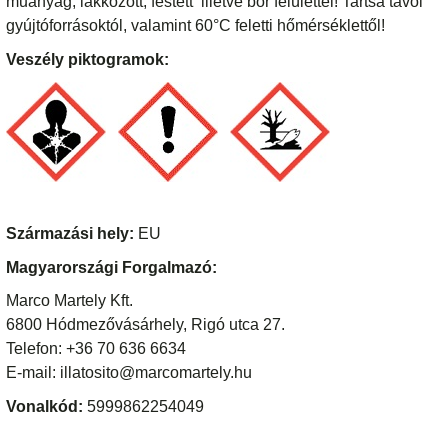
műanyag, lakkozott, festett illetve bőr felülettel! Tartsa távol
gyújtóforrásoktól, valamint 60°C feletti hőmérséklettől!
Veszély piktogramok:
Származási hely:
EU
Magyarországi Forgalmazó:
Marco Martely Kft.
6800 Hódmezővásárhely, Rigó utca 27.
Telefon: +36 70 636 6634
E-mail: illatosito@marcomartely.hu
Vonalkód:
5999862254049