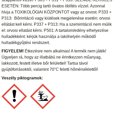
ESETÉN: Több percig tartó óvatos öblítés vízzel. Azonnal
hívja a TOXIKOLÓGIAI KÖZPONTOT vagy az orvost. P333 +
P313: Bőrirritáció vagy kiütések megjelenése esetén: orvosi
ellátást kell kérni. P337 + P313: Ha a szemirritáció nem múlik
el: orvosi ellatást kérni. P501: A tartalom/edény elhelyezése
hulladékként: kérjük használja a lakóhelyén működő
hulladékgyűjtési rendszert.
FIGYELEM!
Étkezésre nem alkalmas! A termék nem játék!
Ügyeljen rá, hogy az illatbábú ne érintkezzen műanyag,
lakkozott, festett illetve bőr felülettel! Tartsa távol
gyújtóforrásoktól, valamint 70°C feletti hőmérséklettől!
Veszély piktogramok: