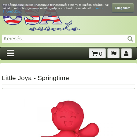
Webáruházunk sütiket használ a felhasználói élmény fokozása céljából. Az
Elfogadom
oldal további böngészésével elfogadja a cookie-k használatát!
További
információk...
0
Little Joya - Springtime