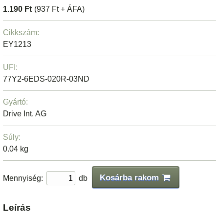
1.190 Ft
(937 Ft + ÁFA)
Cikkszám:
EY1213
UFI:
77Y2-6EDS-020R-03ND
Gyártó:
Drive Int. AG
Súly:
0.04 kg
Kosárba rakom
Mennyiség:
db
Leírás