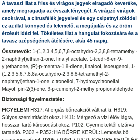
A tavaszi illat a friss és virágos jegyek elragadó keveréke,
amely megragadja az évszak lényegét. A virágzó virágok
csokrával, a citrusfélék jegyeivel és egy csipetnyi zölddel
ez az illat könnyed és felemelő, a megújulás és az öröm
érzését idézi fel. Tökéletes illat a hangulat fokozására és a
tavasz szépségének átélésére, akár 45 napig.
Összetevők:
1-(1,2,3,4,5,6,7,8-octahydro-2,3,8,8-tetramethyl-
2-naphthyl)ethan-1-one, linalyl acetate, 1-(cedr-8-en-9-
yl)ethanone, (R)-p-mentha-1,8-diene, linalool, isoeugenol, 1-
(1,2,3,5,6,7,8,8a-octahydro-2,3,8,8-tetramethyl-2-
naphthyl)ethan-1-one, citronellol, 7-hydroxycitronellal
Mayol, pin-2(3)-ene, 3-p-cumenyl-2-methylpropionaldehyde
Biztonsági figyelmeztetés:
FIGYELEM!
H317: Allergiás bőrreakciót válthat ki. H319:
Súlyos szemirritációt okoz. H411: Mérgező a vízi élővilágra,
hosszan tartó károsodást okoz. P102: Gyermekektől elzárva
tartandó. P302 + P352: HA BŐRRE KERÜL: Lemosás bő
szappanos vízzel. P305 + P351 + P310: SZEMBE KERÜLÉS