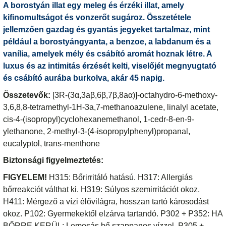
A borostyán illat egy meleg és érzéki illat, amely
kifinomultságot és vonzerőt sugároz. Összetétele
jellemzően gazdag és gyantás jegyeket tartalmaz, mint
például a borostyángyanta, a benzoe, a labdanum és a
vanília, amelyek mély és csábító aromát hoznak létre. A
luxus és az intimitás érzését kelti, viselőjét megnyugtató
és csábító aurába burkolva, akár 45 napig.
Összetevők:
[3R-(3α,3aβ,6β,7β,8aα)]-octahydro-6-methoxy-
3,6,8,8-tetramethyl-1H-3a,7-methanoazulene, linalyl acetate,
cis-4-(isopropyl)cyclohexanemethanol, 1-cedr-8-en-9-
ylethanone, 2-methyl-3-(4-isopropylphenyl)propanal,
eucalyptol, trans-menthone
Biztonsági figyelmeztetés:
FIGYELEM!
H315: Bőrirritáló hatású. H317: Allergiás
bőrreakciót válthat ki. H319: Súlyos szemirritációt okoz.
H411: Mérgező a vízi élővilágra, hosszan tartó károsodást
okoz. P102: Gyermekektől elzárva tartandó. P302 + P352: HA
BŐRRE KERÜL: Lemosás bő szappanos vízzel. P305 +