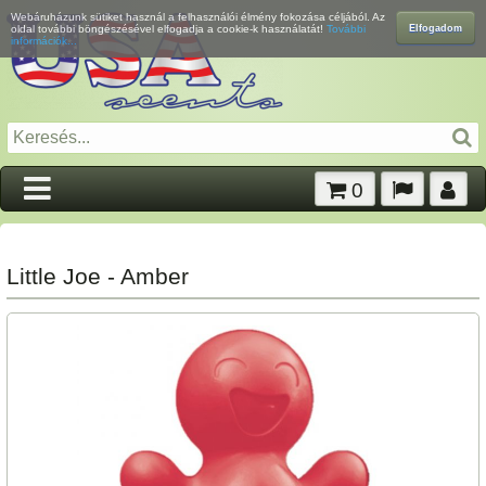
Webáruházunk sütiket használ a felhasználói élmény fokozása céljából. Az
Elfogadom
oldal további böngészésével elfogadja a cookie-k használatát!
További
információk...
0
Little Joe - Amber