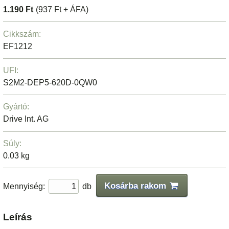
1.190 Ft
(937 Ft + ÁFA)
Cikkszám:
EF1212
UFI:
S2M2-DEP5-620D-0QW0
Gyártó:
Drive Int. AG
Súly:
0.03 kg
Kosárba rakom
Mennyiség:
db
Leírás