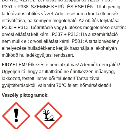
P351 + P338: SZEMBE KERÜLÉS ESETÉN: Több percig
tartó óvatos öblítés vízzel. Adott esetben a kontaktlencsék
eltávolítása, ha könnyen megoldható. Az öblítés folytatása.
P333 + P313: Bőrirritáció vagy kiütések megjelenése esetén:
orvosi ellátást kell kérni. P337 + P313: Ha a szemirritáció
nem múlik el: orvosi ellátást kérni. P501: A tartalom/edény
elhelyezése hulladékként: kérjük használja a lakóhelyén
működő hulladékgyűjtési rendszert.
FIGYELEM!
Étkezésre nem alkalmas! A termék nem játék!
Ügyeljen rá, hogy az illatbábú ne érintkezzen műanyag,
lakkozott, festett illetve bőr felülettel! Tartsa távol
gyújtóforrásoktól, valamint 70°C feletti hőmérséklettől!
Veszély piktogramok: