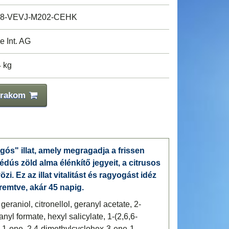
8-VEVJ-M202-CEHK
e Int. AG
4 kg
 rakom
ogós" illat, amely megragadja a frissen
édús zöld alma élénkítő jegyeit, a citrusos
i. Ez az illat vitalitást és ragyogást idéz
eremtve, akár 45 napig.
, geraniol, citronellol, geranyl acetate, 2-
yl formate, hexyl salicylate, 1-(2,6,6-
n-1-one, 2,4-dimethylcyclohex-3-ene-1-