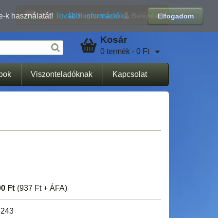
Regisztráció
Belépés
e-k használatát!
További információk...
Elfogadom
Kosár
0 termék - 0 Ft
apok
Viszonteladóknak
Kapcsolat
90 Ft
(937 Ft + ÁFA)
243