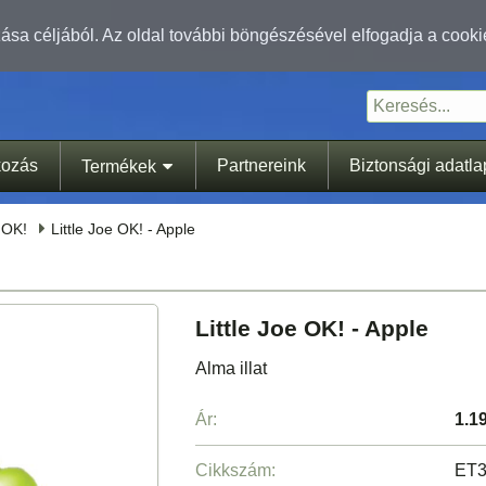
sa céljából. Az oldal további böngészésével elfogadja a cooki
kozás
Partnereink
Biztonsági adatl
Termékek
® OK!
Little Joe OK! - Apple
Little Joe OK! - Apple
Alma illat
Ár:
1.1
Cikkszám:
ET3