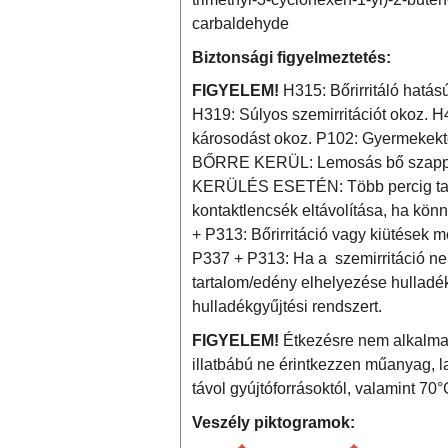
carbaldehyde
Biztonsági figyelmeztetés:
FIGYELEM!
H315: Bőrirritáló hatású
H319: Súlyos szemirritációt okoz. H4
károsodást okoz. P102: Gyermekektő
BŐRRE KERÜL: Lemosás bő szappa
KERÜLÉS ESETÉN: Több percig tartó 
kontaktlencsék eltávolítása, ha kön
+ P313: Bőrirritáció vagy kiütések me
P337 + P313: Ha a szemirritáció nem 
tartalom/edény elhelyezése hulladé
hulladékgyűjtési rendszert.
FIGYELEM!
Étkezésre nem alkalmas
illatbábú ne érintkezzen műanyag, lakk
távol gyújtóforrásoktól, valamint 70°C
Veszély piktogramok: