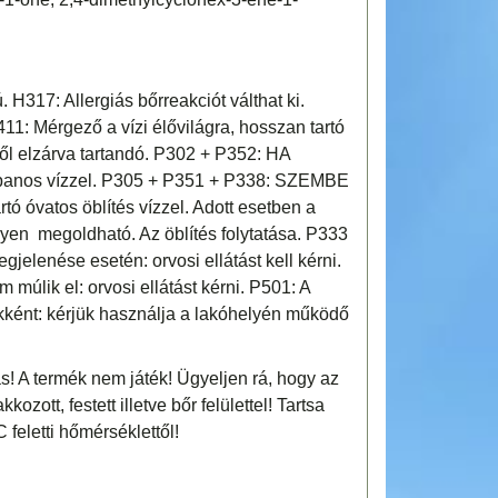
. H317: Allergiás bőrreakciót válthat ki.
11: Mérgező a vízi élővilágra, hosszan tartó
l elzárva tartandó. P302 + P352: HA
nos vízzel. P305 + P351 + P338: SZEMBE
óvatos öblítés vízzel. Adott esetben a
nyen megoldható. Az öblítés folytatása. P333
gjelenése esetén: orvosi ellátást kell kérni.
múlik el: orvosi ellátást kérni. P501: A
kként: kérjük használja a lakóhelyén működő
! A termék nem játék! Ügyeljen rá, hogy az
ozott, festett illetve bőr felülettel! Tartsa
 feletti hőmérséklettől!