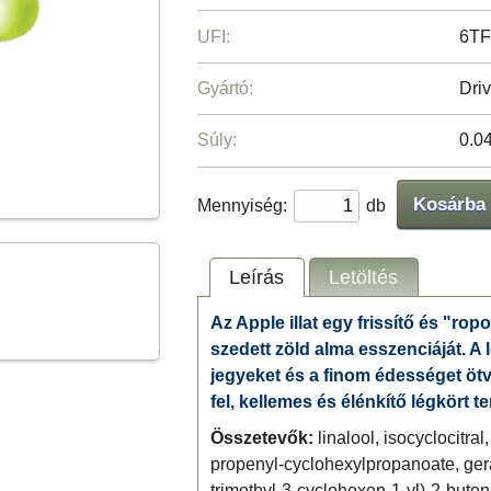
UFI:
6TF
Gyártó:
Driv
Súly:
0.0
Kosárba
Mennyiség:
db
Leírás
Letöltés
Az Apple illat egy frissítő és "rop
szedett zöld alma esszenciáját. A l
jegyeket és a finom édességet ötvöz
fel, kellemes és élénkítő légkört t
Összetevők:
linalool, isocyclocitral
propenyl-cyclohexylpropanoate, geran
trimethyl-3-cyclohexen-1-yl)-2-bute