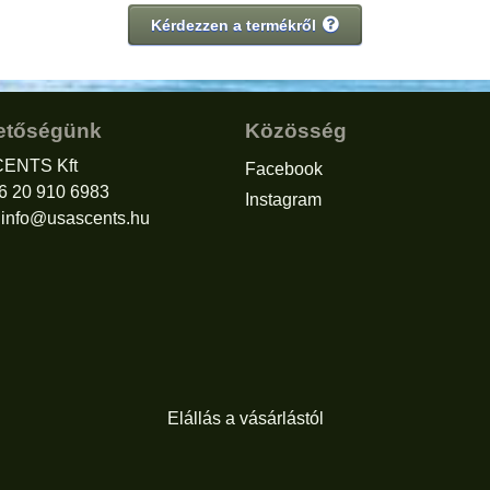
Kérdezzen a termékről
etőségünk
Közösség
ENTS Kft
Facebook
36 20 910 6983
Instagram
:
info@usascents.hu
Elállás a vásárlástól