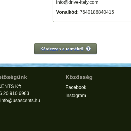
info@drive-italy.com
Vonalkód:
7640186840415
Kérdezzen a termékről
etőségünk
Közösség
ENTS Kft
Facebook
36 20 910 6983
Instagram
:
info@usascents.hu