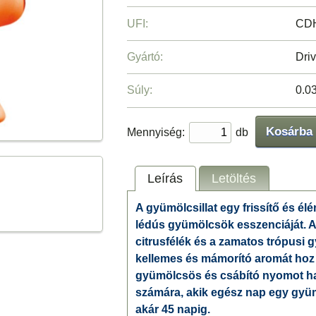
UFI:
CD
Gyártó:
Driv
Súly:
0.0
Kosárba
Mennyiség:
db
Leírás
Letöltés
A gyümölcsillat egy frissítő és élé
lédús gyümölcsök esszenciáját. 
citrusfélék és a zamatos trópusi 
kellemes és mámorító aromát hoz lé
gyümölcsös és csábító nyomot ha
számára, akik egész nap egy gyü
akár 45 napig.