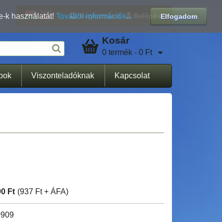
Regisztráció
Belépés
e-k használatát!
További információk...
Elfogadom
Kosár
0 termék - 0 Ft
apok
Viszonteladóknak
Kapcsolat
90 Ft
(937 Ft + ÁFA)
909