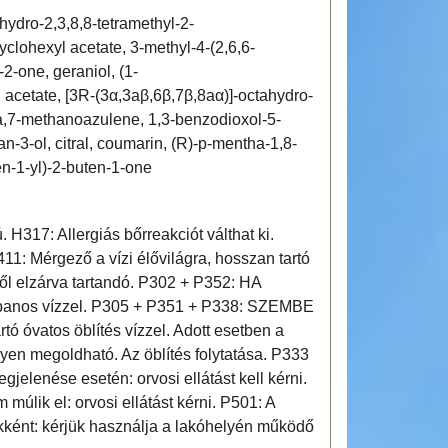
ahydro-2,3,8,8-tetramethyl-2-
yclohexyl acetate, 3-methyl-4-(2,6,6-
2-one, geraniol, (1-
 acetate, [3R-(3α,3aβ,6β,7β,8aα)]-octahydro-
a,7-methanoazulene, 1,3-benzodioxol-5-
n-3-ol, citral, coumarin, (R)-p-mentha-1,8-
en-1-yl)-2-buten-1-one
. H317: Allergiás bőrreakciót válthat ki.
11: Mérgező a vízi élővilágra, hosszan tartó
l elzárva tartandó. P302 + P352: HA
nos vízzel. P305 + P351 + P338: SZEMBE
óvatos öblítés vízzel. Adott esetben a
nyen megoldható. Az öblítés folytatása. P333
gjelenése esetén: orvosi ellátást kell kérni.
múlik el: orvosi ellátást kérni. P501: A
kként: kérjük használja a lakóhelyén működő