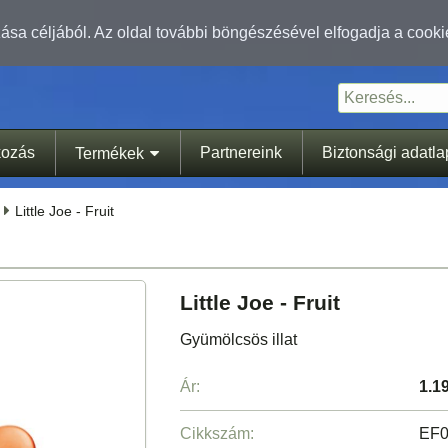
sa céljából. Az oldal további böngészésével elfogadja a cooki
kozás
Partnereink
Biztonsági adatl
Termékek
Little Joe - Fruit
Little Joe - Fruit
Gyümölcsös illat
Ár:
1.1
Cikkszám:
EF0