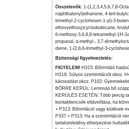
Összetevők:
1-(1,2,3,4,5,6,7,8-Oct
naphthalenyl)ethanone, 4-tert-butylc
trimethyl-2-cyclohexen-1-yl)-3-buten-
ethoxyethoxy)cyclododecane, linalyl
6-methoxy-3,6,8,8-tetramethyl-1H-3
propanal, α-methyl-, 3,7-dimethylocta
diene, 1-(2,6,6-trimethyl-3-cyclohex
Biztonsági figyelmeztetés:
FIGYELEM!
H315: Bőrirritáló hatású
H319: Súlyos szemirritációt okoz. H4
károsodást okoz. P102: Gyermekektő
BŐRRE KERÜL: Lemosás bő szappa
KERÜLÉS ESETÉN: Több percig tartó 
kontaktlencsék eltávolítása, ha kön
+ P313: Bőrirritáció vagy kiütések me
P337 + P313: Ha a szemirritáció nem 
tartalom/edény elhelyezése hulladé