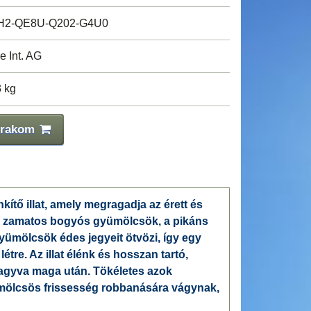
H2-QE8U-Q202-G4U0
e Int. AG
3 kg
 rakom
nkítő illat, amely megragadja az érett és
A zamatos bogyós gyümölcsök, a pikáns
gyümölcsök édes jegyeit ötvözi, így egy
tre. Az illat élénk és hosszan tartó,
gyva maga után. Tökéletes azok
mölcsös frissesség robbanására vágynak,