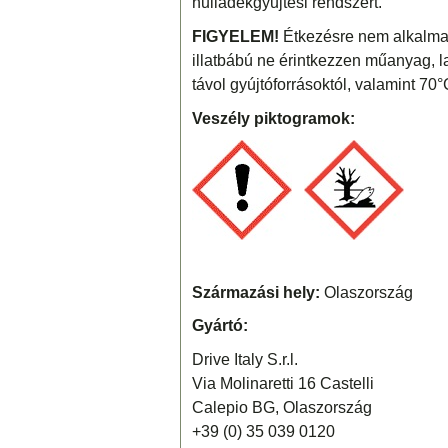
hulladékgyűjtési rendszert.
FIGYELEM!
Étkezésre nem alkalmas
illatbábú ne érintkezzen műanyag, lakk
távol gyújtóforrásoktól, valamint 70°C
Veszély piktogramok:
Származási hely:
Olaszország
Gyártó:
Drive Italy S.r.l.
Via Molinaretti 16 Castelli
Calepio BG, Olaszország
+39 (0) 35 039 0120