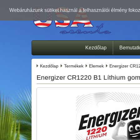
Webáruházunk sütiket használ a felhasználói élmény fokozá
Kezdőlap
Bemutat
Kezdőlap
Termékek
Elemek
Energizer CR1
Energizer CR1220 B1 Líthium go