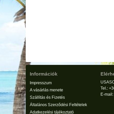
Információk
Elérh
USASC
Impresszum
Tel.: +
A vásárlás menete
E-mail
Szállítás és Fizetés
Általános Szerződési Feltételek
Adatkezelési tájékoztató