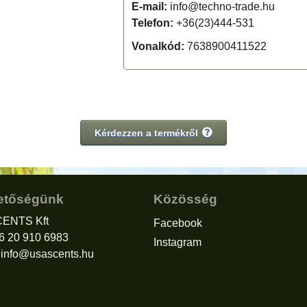
E-mail:
info@techno-trade.hu
Telefon:
+36(23)444-531
Vonalkód:
7638900411522
Kérdezzen a termékről
etőségünk
Közösség
ENTS Kft
Facebook
36 20 910 6983
Instagram
:
info@usascents.hu