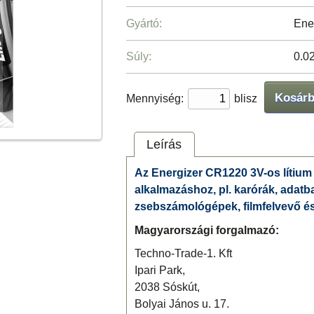
Gyártó:
Ene
Súly:
0.0
Kosár
Mennyiség:
blisz
Leírás
Az Energizer CR1220 3V-os lítiu
alkalmazáshoz, pl. karórák, adatb
zsebszámológépek, filmfelvevő és
Magyarországi forgalmazó:
Techno-Trade-1. Kft
Ipari Park,
2038 Sóskút,
Bolyai János u. 17.