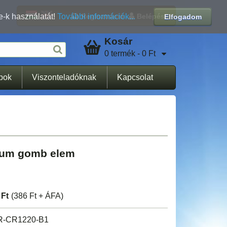
Regisztráció
Belépés
e-k használatát!
További információk...
Elfogadom
Kosár
0 termék - 0 Ft
apok
Viszonteladóknak
Kapcsolat
hium gomb elem
 Ft
(386 Ft + ÁFA)
R-CR1220-B1