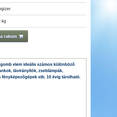
rgizer
2 kg
ba rakom
m gomb elem ideális számos különböző
ankok, távirányítók, zseblámpák,
 fényképezőgépek stb. 10 évig tárolható.