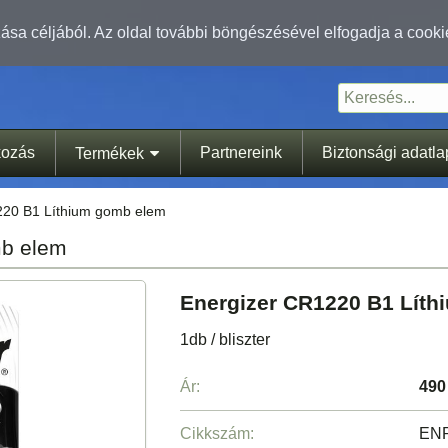
sa céljából. Az oldal további böngészésével elfogadja a cooki
kozás
Partnereink
Biztonsági adatl
Termékek
220 B1 Líthium gomb elem
mb elem
Energizer CR1220 B1 Lít
1db / bliszter
Ár:
490
Cikkszám:
EN