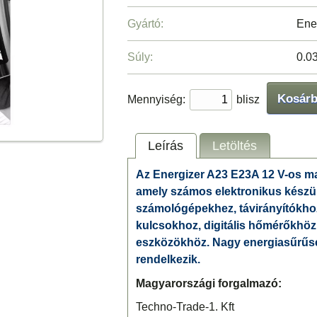
Gyártó:
Ene
Súly:
0.0
Kosár
Mennyiség:
blisz
Leírás
Letöltés
Az Energizer A23 E23A 12 V-os ma
amely számos elektronikus készü
számológépekhez, távirányítókho
kulcsokhoz, digitális hőmérőkhö
eszközökhöz. Nagy energiasűrűsé
rendelkezik.
Magyarországi forgalmazó:
Techno-Trade-1. Kft