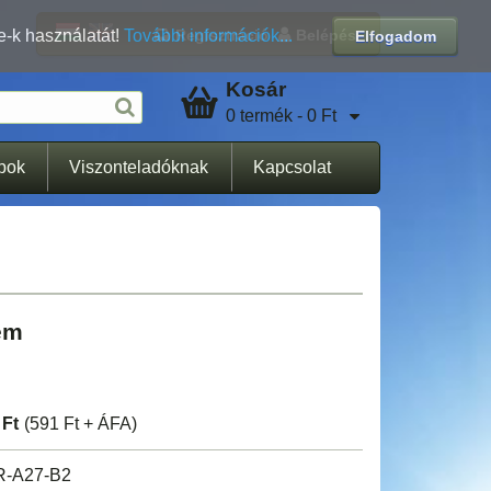
Regisztráció
Belépés
e-k használatát!
További információk...
Elfogadom
Kosár
0 termék - 0 Ft
apok
Viszonteladóknak
Kapcsolat
em
 Ft
(591 Ft + ÁFA)
-A27-B2