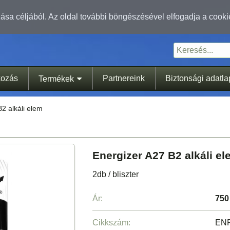
sa céljából. Az oldal további böngészésével elfogadja a cooki
kozás
Partnereink
Biztonsági adatl
Termékek
2 alkáli elem
Energizer A27 B2 alkáli el
2db / bliszter
Ár:
750
Cikkszám:
ENR