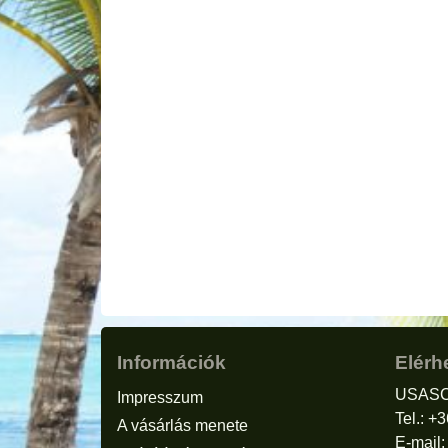
Információk
Elérh
USASC
Impresszum
Tel.: +
A vásárlás menete
E-mail