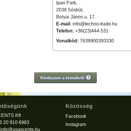
Ipari Park,
2038 Sóskút,
Bolyai János u. 17.
E-mail:
info@techno-trade.hu
Telefon:
+36(23)444-531
Vonalkód:
7638900393330
Kérdezzen a termékről
etőségünk
Közösség
ENTS Kft
Facebook
36 20 910 6983
Instagram
:
info@usascents.hu