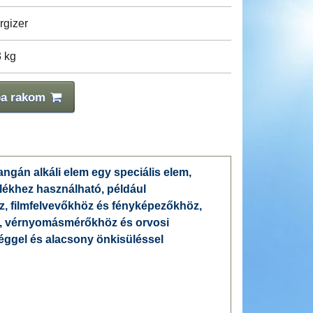
rgizer
3 kg
ba rakom
ngán alkáli elem egy speciális elem,
lékhez használható, például
z, filmfelvevőkhöz és fényképezőkhöz,
z, vérnyomásmérőkhöz és orvosi
ggel és alacsony önkisüléssel