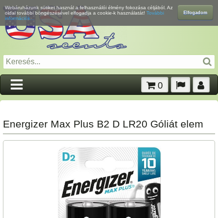
Webáruházunk sütiket használ a felhasználói élmény fokozása céljából. Az
Elfogadom
oldal további böngészésével elfogadja a cookie-k használatát!
További
információk...
0
Energizer Max Plus B2 D LR20 Góliát elem