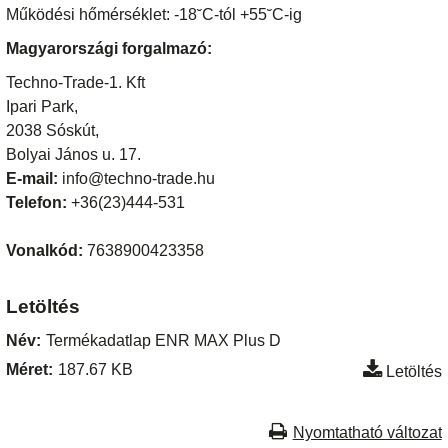
Működési hőmérséklet: -18˘C-tól +55˘C-ig
Magyarországi forgalmazó:
Techno-Trade-1. Kft
Ipari Park,
2038 Sóskút,
Bolyai János u. 17.
E-mail:
info@techno-trade.hu
Telefon:
+36(23)444-531
Vonalkód:
7638900423358
Letöltés
Név:
Termékadatlap ENR MAX Plus D
Méret:
187.67 KB
Letöltés
Nyomtatható változat