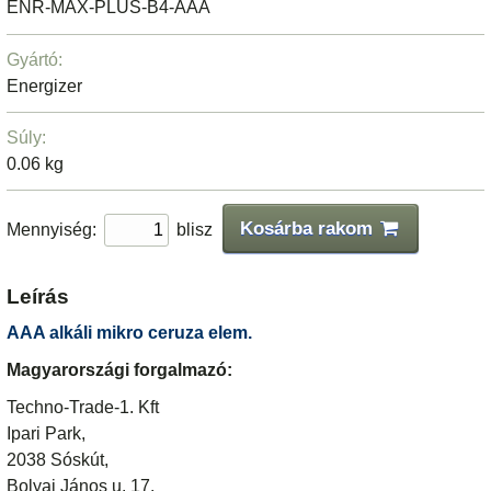
ENR-MAX-PLUS-B4-AAA
Gyártó:
Energizer
Súly:
0.06 kg
Kosárba rakom
Mennyiség:
blisz
Leírás
AAA alkáli mikro ceruza elem.
Magyarországi forgalmazó:
Techno-Trade-1. Kft
Ipari Park,
2038 Sóskút,
Bolyai János u. 17.