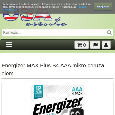
Webáruházunk sütiket használ a felhasználói élmény fokozása céljából. Az
Elfogadom
oldal további böngészésével elfogadja a cookie-k használatát!
További
információk...
0
Energizer MAX Plus B4 AAA mikro ceruza
elem