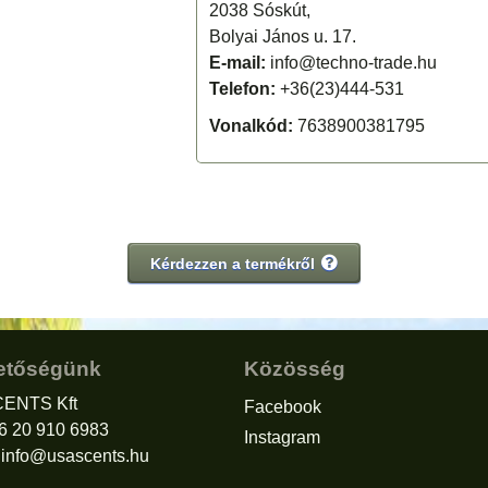
2038 Sóskút,
Bolyai János u. 17.
E-mail:
info@techno-trade.hu
Telefon:
+36(23)444-531
Vonalkód:
7638900381795
Kérdezzen a termékről
etőségünk
Közösség
ENTS Kft
Facebook
36 20 910 6983
Instagram
:
info@usascents.hu