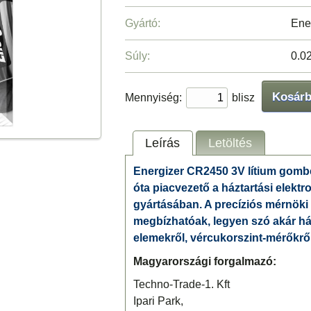
Gyártó:
Ene
Súly:
0.0
Kosár
Mennyiség:
blisz
Leírás
Letöltés
Energizer CR2450 3V lítium gom
óta piacvezető a háztartási elekt
gyártásában. A precíziós mérnök
megbízhatóak, legyen szó akár ház
elemekről, vércukorszint-mérőkről
Magyarországi forgalmazó:
Techno-Trade-1. Kft
Ipari Park,