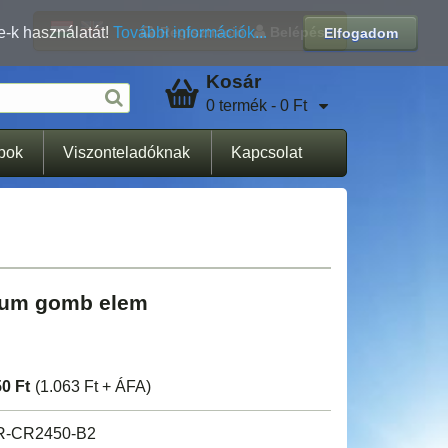
Regisztráció
Belépés
e-k használatát!
További információk...
Elfogadom
Kosár
0 termék - 0 Ft
apok
Viszonteladóknak
Kapcsolat
hium gomb elem
50 Ft
(1.063 Ft + ÁFA)
R-CR2450-B2