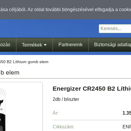
sa céljából. Az oldal további böngészésével elfogadja a cooki
kozás
Partnereink
Biztonsági adatl
Termékek
450 B2 Líthium gomb elem
mb elem
Energizer CR2450 B2 Lít
2db / bliszter
Ár:
1.3
Cikkszám:
EN