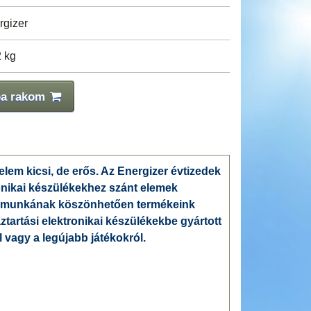
rgizer
2 kg
ba rakom
belem
kicsi, de erős. Az Energizer évtizedek
ronikai készülékekhez szánt elemek
i munkának köszönhetően termékeink
tartási elektronikai készülékekbe gyártott
 vagy a legújabb játékokról.