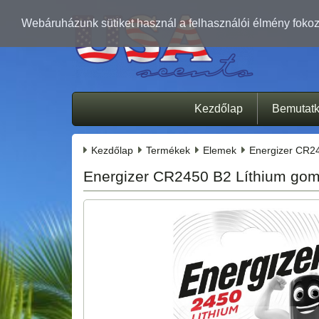
Webáruházunk sütiket használ a felhasználói élmény fokozá
Kezdőlap
Bemutat
Kezdőlap
Termékek
Elemek
Energizer CR2
Energizer CR2450 B2 Líthium go