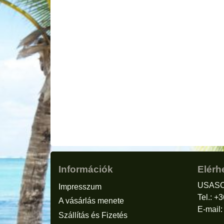
Információk
Elérh
USASC
Impresszum
Tel.: +
A vásárlás menete
E-mail
Szállítás és Fizetés