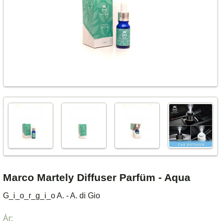
Marco Martely Diffuser Parfüm - Aqua
G_i_o_r_g_i_o A. - A. di Gio
Ár: