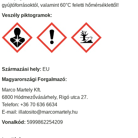
gyújtóforrásoktól, valamint 60°C feletti hőmérséklettől!
Veszély piktogramok:
Származási hely:
EU
Magyarországi Forgalmazó:
Marco Martely Kft.
6800 Hódmezővásárhely, Rigó utca 27.
Telefon: +36 70 636 6634
E-mail: illatosito@marcomartely.hu
Vonalkód:
5999862254209