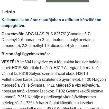
Leírás
Kellemes illatot áraszt autójában a diffuser készülékbe
csepegtetve.
Összetevők:
ADG M-AS PLS 8267/C(Contains:3,7-
Dimethyl-1,6-nonadien-3-ol, Linalool, Linalyl acetate, d-
Limonene); 2,2-dimethyl-1,3-dioxolan-4-ylmethanol
Biztonsági figyelmeztetés:
VESZÉLY!
H304 Lenyelve és a légutakba kerülve halálos
lehet. H315 Bőrirritáló hatású. H317 Allergiás bőrreakciót
válthat ki. H319 Súlyos szemirritációt okoz. H361d
Feltehetően károsítja a születendő gyermeket. H400 Nagyon
mérgező a vízi élővilágra.H411 Mérgező a vízi élővilágra,
hosszan tartó károsodást okoz. P102 Gyermekektől elzárva
tartandó. P261 Kerülje a por/füst/gáz/köd/gőzök/permet
belélegzését. P264 A használatot követően a kezeket
alaposan meg kell mosni. P273 Kerülni kell az anyagnak a