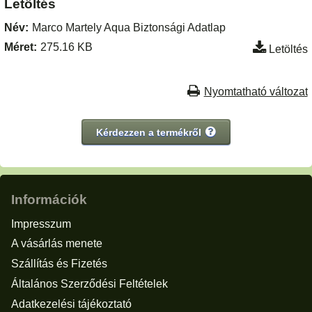
Letöltés
Név:
Marco Martely Aqua Biztonsági Adatlap
Méret:
275.16 KB
Letöltés
Nyomtatható változat
Kérdezzen a termékről
Információk
Impresszum
A vásárlás menete
Szállítás és Fizetés
Általános Szerződési Feltételek
Adatkezelési tájékoztató