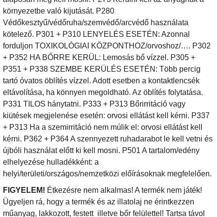
környezetbe való kijutását. P280
Védőkesztyű/védőruha/szemvédő/arcvédő használata
kötelező. P301 + P310 LENYELÉS ESETÉN: Azonnal
forduljon TOXIKOLÓGIAI KÖZPONTHOZ/orvoshoz/…. P302
+ P352 HA BŐRRE KERÜL: Lemosás bő vízzel. P305 +
P351 + P338 SZEMBE KERÜLÉS ESETÉN: Több percig
tartó óvatos öblítés vízzel. Adott esetben a kontaktlencsék
eltávolítása, ha könnyen megoldható. Az öblítés folytatása.
P331 TILOS hánytatni. P333 + P313 Bőrirritáció vagy
kiütések megjelenése esetén: orvosi ellátást kell kérni. P337
+ P313 Ha a szemirritáció nem múlik el: orvosi ellátást kell
kérni. P362 + P364 A szennyezett ruhadarabot le kell vetni és
újbóli használat előtt ki kell mosni. P501 A tartalom/edény
elhelyezése hulladékként: a
helyi/területi/országos/nemzetközi előírásoknak megfelelően.
FIGYELEM!
Étkezésre nem alkalmas! A termék nem játék!
Ügyeljen rá, hogy a termék és az illatolaj ne érintkezzen
műanyag, lakkozott, festett illetve bőr felülettel! Tartsa távol