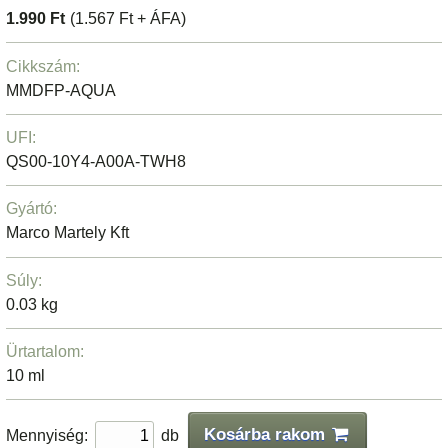
1.990 Ft
(1.567 Ft + ÁFA)
Cikkszám:
MMDFP-AQUA
UFI:
QS00-10Y4-A00A-TWH8
Gyártó:
Marco Martely Kft
Súly:
0.03 kg
Ürtartalom:
10 ml
Kosárba rakom
Mennyiség:
db