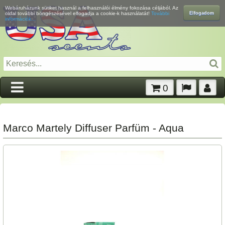
Webáruházunk sütiket használ a felhasználói élmény fokozása céljából. Az
Elfogadom
oldal további böngészésével elfogadja a cookie-k használatát!
További
információk...
0
Marco Martely Diffuser Parfüm - Aqua