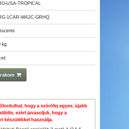
RO-USA-TROPICAL
RG-1CAR-WA2C-GRHQ
scents
0 kg
 ml
 rakom
lőfordulhat, hogy a szórófej egyes, újabb
bilis, ezért javasoljuk, hogy a
 készülékkel használja.