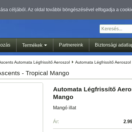
sa céljából. Az oldal további böngészésével elfogadja a cooki
kozás
Partnereink
Biztonsági adatl
Termékek
scents Automata Légfrissítő Aeroszol
Automata Légfrissítő Aeroszol
Ascents - Tropical Mango
Automata Légfrissítő Aero
Mango
Mangó illat
Ár:
2.9