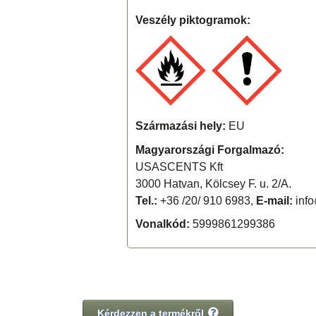
Veszély piktogramok:
Származási hely:
EU
Magyarországi Forgalmazó:
USASCENTS Kft
3000 Hatvan, Kölcsey F. u. 2/A.
Tel.:
+36 /20/ 910 6983,
E-mail:
info
Vonalkód:
5999861299386
Kérdezzen a termékről