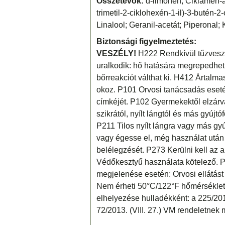
Összetevők:
d-limonén; Ciklámen-ald
trimetil-2-ciklohexén-1-il)-3-butén-2-
Linalool; Geranil-acetát; Piperonal;
Biztonsági figyelmeztetés:
VESZÉLY!
H222 Rendkívül tűzveszé
uralkodik: hő hatására megrepedhet.
bőrreakciót válthat ki. H412 Ártalmas
okoz. P101 Orvosi tanácsadás eseté
címkéjét. P102 Gyermekektől elzárva 
szikrától, nyílt lángtól és más gyújtó
P211 Tilos nyílt lángra vagy más gy
vagy égesse el, még használat után
belélegzését. P273 Kerülni kell az 
Védőkesztyű használata kötelező. P
megjelenése esetén: Orvosi ellátást
Nem érheti 50°C/122°F hőmérséklet
elhelyezése hulladékként: a 225/2015
72/2013. (VIII. 27.) VM rendeletnek 