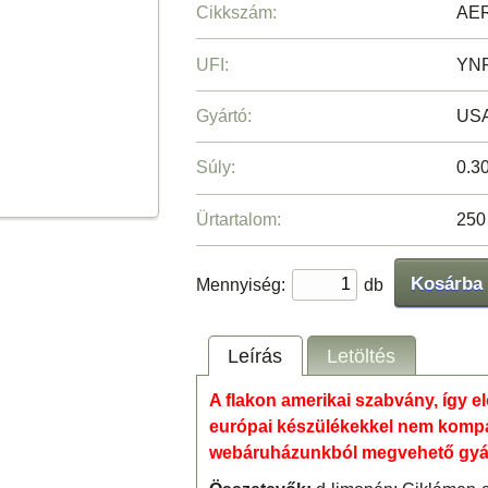
Cikkszám:
AE
UFI:
YN
Gyártó:
USA
Súly:
0.3
Ürtartalom:
250
Kosárba
Mennyiség:
db
Leírás
Letöltés
A flakon amerikai szabvány, így e
európai készülékekkel nem kompati
webáruházunkból megvehető gyári