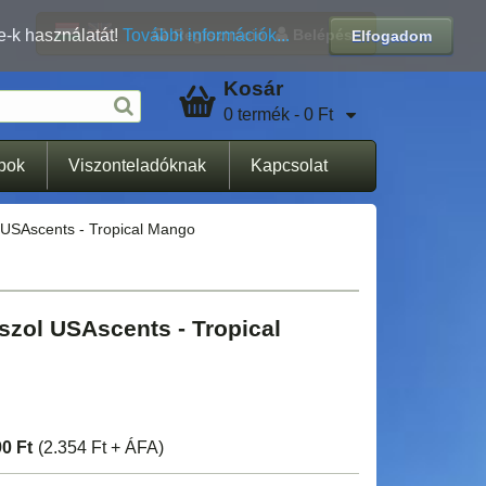
Regisztráció
Belépés
e-k használatát!
További információk...
Elfogadom
Kosár
0 termék - 0 Ft
apok
Viszonteladóknak
Kapcsolat
 USAscents - Tropical Mango
szol USAscents - Tropical
90 Ft
(2.354 Ft + ÁFA)