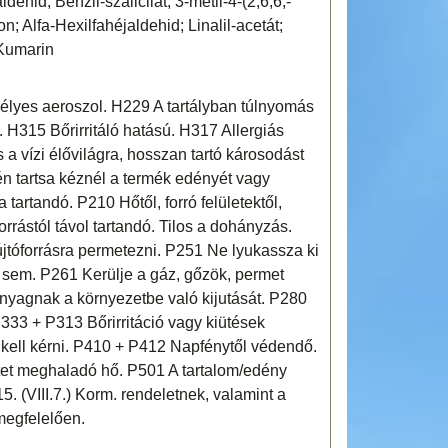
ehid; Benzil-szalicilát; 3-metil-4-(2,6,6,-
on; Alfa-Hexilfahéjaldehid; Linalil-acetát;
 Kumarin
lyes aeroszol. H229 A tartályban túlnyomás
 H315 Bőrirritáló hatású. H317 Allergiás
 a vízi élővilágra, hosszan tartó károsodást
n tartsa kéznél a termék edényét vagy
tartandó. P210 Hőtől, forró felületektől,
forrástól távol tartandó. Tilos a dohányzás.
újtóforrásra permetezni. P251 Ne lyukassza ki
 sem. P261 Kerülje a gáz, gőzök, permet
anyagnak a környezetbe való kijutását. P280
333 + P313 Bőrirritáció vagy kiütések
 kell kérni. P410 + P412 Napfénytől védendő.
et meghaladó hő. P501 A tartalom/edény
. (VIII.7.) Korm. rendeletnek, valamint a
megfelelően.