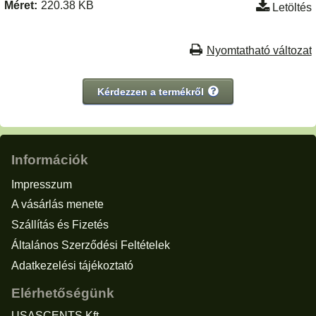
Méret:
220.38 KB
Letöltés
Nyomtatható változat
Kérdezzen a termékről
Információk
Impresszum
A vásárlás menete
Szállítás és Fizetés
Általános Szerződési Feltételek
Adatkezelési tájékoztató
Elérhetőségünk
USASCENTS Kft