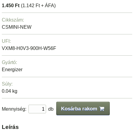
1.450 Ft
(1.142 Ft + ÁFA)
Cikkszám:
CSMINI-NEW
UFI:
VXM8-H0V3-900H-W56F
Gyártó:
Energizer
Súly:
0.04 kg
Kosárba rakom
Mennyiség:
db
Leírás