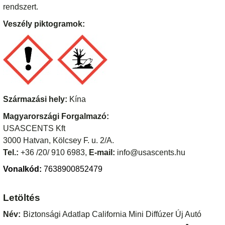
rendszert.
Veszély piktogramok:
Származási hely:
Kína
Magyarországi Forgalmazó:
USASCENTS Kft
3000 Hatvan, Kölcsey F. u. 2/A.
Tel.:
+36 /20/ 910 6983,
E-mail:
info@usascents.hu
Vonalkód:
7638900852479
Letöltés
Név:
Biztonsági Adatlap California Mini Diffúzer Új Autó