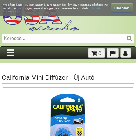
Webáruházunk sütiket használ a felhasználói élmény fokozása céljából. Az
Elfogadom
oldal további böngészésével elfogadja a cookie-k használatát!
További
információk...
0
California Mini Diffúzer - Új Autó