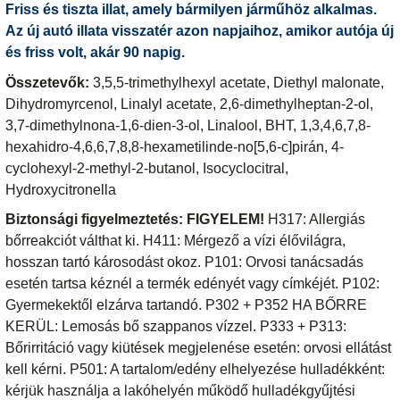
Friss és tiszta illat, amely bármilyen járműhöz alkalmas.
Az új autó illata visszatér azon napjaihoz, amikor autója új
és friss volt, akár 90 napig.
Összetevők:
3,5,5-trimethylhexyl acetate, Diethyl malonate,
Dihydromyrcenol, Linalyl acetate, 2,6-dimethylheptan-2-ol,
3,7-dimethylnona-1,6-dien-3-ol, Linalool, BHT, 1,3,4,6,7,8-
hexahidro-4,6,6,7,8,8-hexametilinde-no[5,6-c]pirán, 4-
cyclohexyl-2-methyl-2-butanol, Isocyclocitral,
Hydroxycitronella
Biztonsági figyelmeztetés:
FIGYELEM!
H317: Allergiás
bőrreakciót válthat ki. H411: Mérgező a vízi élővilágra,
hosszan tartó károsodást okoz. P101: Orvosi tanácsadás
esetén tartsa kéznél a termék edényét vagy címkéjét. P102:
Gyermekektől elzárva tartandó. P302 + P352 HA BŐRRE
KERÜL: Lemosás bő szappanos vízzel. P333 + P313:
Bőrirritáció vagy kiütések megjelenése esetén: orvosi ellátást
kell kérni. P501: A tartalom/edény elhelyezése hulladékként:
kérjük használja a lakóhelyén működő hulladékgyűjtési