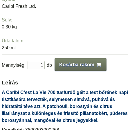
Caribi Fresh Ltd.
Súly:
0.30 kg
Ürtartalom:
250 ml
Kosárba rakom
Mennyiség:
db
Leírás
A Caribi C'est La Vie 700 tusfürdő gélt a test bőrének napi
tisztítására tervezték, selymesen simává, puhává és
hidratáltá téve azt. A patchouli, borostyán és citrus
illatirányzat a különleges és frissítő pillanatokért, púderes
borostyánnal, mangóval és citrus jegyekkel.
Vonalkód:
3800203000268