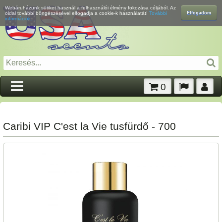
Webáruházunk sütiket használ a felhasználói élmény fokozása céljából. Az
Elfogadom
oldal további böngészésével elfogadja a cookie-k használatát!
További
információk...
0
Caribi VIP C'est la Vie tusfürdő - 700