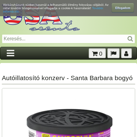
Webáruházunk sütiket használ a felhasználói élmény fokozása céljából. Az
Elfogadom
oldal további böngészésével elfogadja a cookie-k használatát!
További
információk...
0
Autóillatosító konzerv - Santa Barbara bogyó