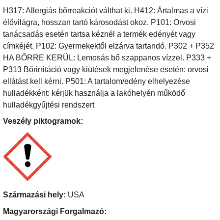
H317: Allergiás bőrreakciót válthat ki. H412: Ártalmas a vízi
élővilágra, hosszan tartó károsodást okoz. P101: Orvosi
tanácsadás esetén tartsa kéznél a termék edényét vagy
címkéjét. P102: Gyermekektől elzárva tartandó. P302 + P352
HA BŐRRE KERÜL: Lemosás bő szappanos vízzel. P333 +
P313 Bőrirritáció vagy kiütések megjelenése esetén: orvosi
ellátást kell kérni. P501: A tartalom/edény elhelyezése
hulladékként: kérjük használja a lakóhelyén működő
hulladékgyűjtési rendszert
Veszély piktogramok:
Származási hely:
USA
Magyarországi Forgalmazó: