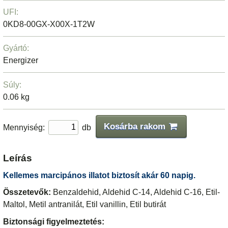
UFI:
0KD8-00GX-X00X-1T2W
Gyártó:
Energizer
Súly:
0.06 kg
Kosárba rakom
Mennyiség:
db
Leírás
Kellemes marcipános illatot biztosít akár 60 napig.
Összetevők:
Benzaldehid, Aldehid C-14, Aldehid C-16, Etil-
Maltol, Metil antranilát, Etil vanillin, Etil butirát
Biztonsági figyelmeztetés: