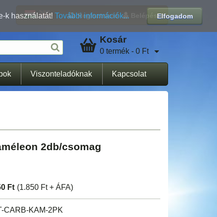
Regisztráció
Belépés
e-k használatát!
További információk...
Elfogadom
Kosár
0 termék - 0 Ft
apok
Viszonteladóknak
Kapcsolat
Kaméleon 2db/csomag
50 Ft
(1.850 Ft + ÁFA)
T-CARB-KAM-2PK