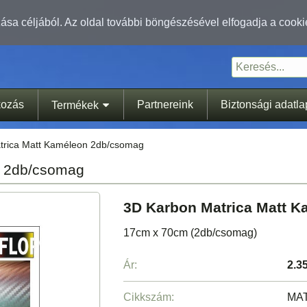
sa céljából. Az oldal további böngészésével elfogadja a cooki
kozás
Partnereink
Biztonsági adatl
Termékek
trica Matt Kaméleon 2db/csomag
n 2db/csomag
3D Karbon Matrica Matt 
17cm x 70cm (2db/csomag)
Ár:
2.3
Cikkszám:
MA