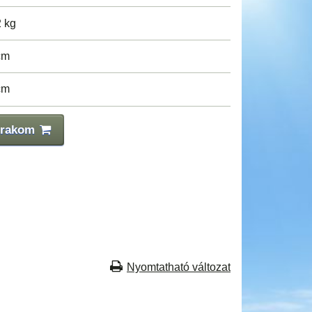
2 kg
cm
cm
 rakom
Nyomtatható változat