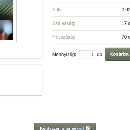
Súly:
0.0
Szélesség:
17 
Hosszúság:
70 
Kosárba
Mennyiség:
db
Kérdezzen a termékről